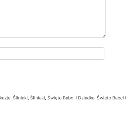
kazje
,
Śliniaki
,
Śliniaki
,
Święto Babci i Dziadka
,
Święto Babci i