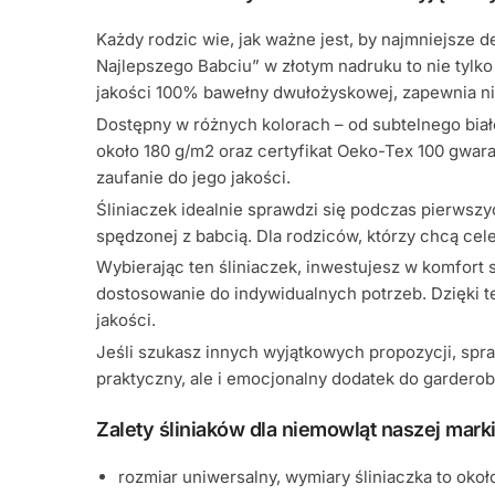
Każdy rodzic wie, jak ważne jest, by najmniejsze 
Najlepszego Babciu” w złotym nadruku to nie tylk
jakości 100% bawełny dwułożyskowej, zapewnia nie t
Dostępny w różnych kolorach – od subtelnego białe
około 180 g/m2 oraz certyfikat Oeko-Tex 100 gwara
zaufanie do jego jakości.
Śliniaczek idealnie sprawdzi się podczas pierwsz
spędzonej z babcią. Dla rodziców, którzy chcą ce
Wybierając ten śliniaczek, inwestujesz w komfort
dostosowanie do indywidualnych potrzeb. Dzięki te
jakości.
Jeśli szukasz innych wyjątkowych propozycji, sp
praktyczny, ale i emocjonalny dodatek do gardero
Zalety śliniaków dla niemowląt naszej marki
rozmiar uniwersalny, wymiary śliniaczka to okoł