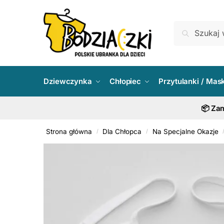
Skip
Skip
to
to
Szukaj:
Szukaj
navigation
content
Dziewczynka
Chłopiec
Przytulanki / Mas
📦 Zam
Strona główna
Dla Chłopca
Na Specjalne Okazje
/
/