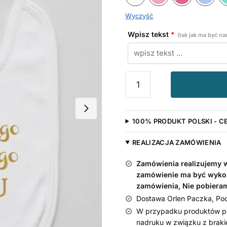
Wyczyść
Wpisz tekst
*
(tak jak ma być n
ilość
Wszystkiego
Najlepszego
Babciu…
100% PRODUKT POLSKI - C
Złoty
Nadruk
REALIZACJA ZAMÓWIENIA
-
śliniaczek
Zamówienia realizujemy w 
zamówienie ma być wyko
zamówienia, Nie pobiera
Dostawa Orlen Paczka, Pocz
W przypadku produktów pe
nadruku w związku z braki