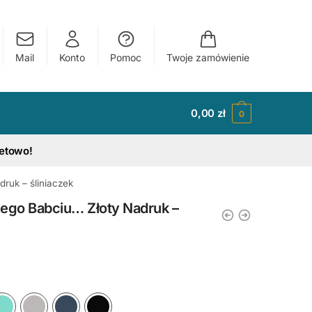
Mail
Konto
Pomoc
Twoje zamówienie
0,00
zł
0
tetowo!
ruk – śliniaczek
ego Babciu… Złoty Nadruk –
y
Ciemny Różowy
Błękitny
Miętowy
Szary
Granatowy
Czarny