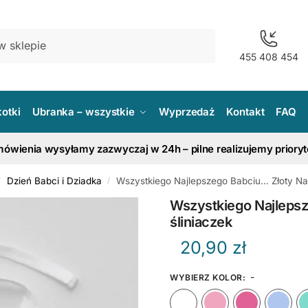
455 408 454
kotki
Ubranka – wszystkie
Wyprzedaż
Kontakt
FAQ
ówienia wysyłamy zazwyczaj w 24h – pilne realizujemy priory
Dzień Babci i Dziadka
Wszystkiego Najlepszego Babciu… Złoty Nad
/
/
Wszystkiego Najlepsz
śliniaczek
20,90
zł
-
WYBIERZ KOLOR
:
Biały
Różow