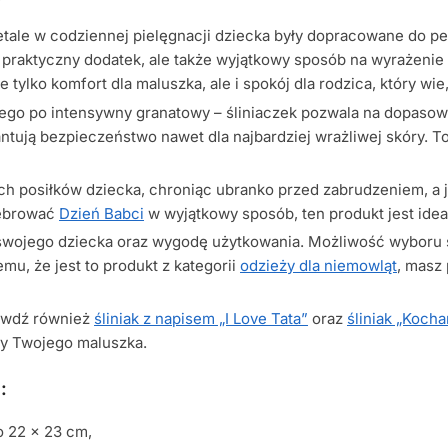
detale w codziennej pielęgnacji dziecka były dopracowane do pe
o praktyczny dodatek, ale także wyjątkowy sposób na wyrażenie
ylko komfort dla maluszka, ale i spokój dla rodzica, który wie,
go po intensywny granatowy – śliniaczek pozwala na dopasowan
ntują bezpieczeństwo nawet dla najbardziej wrażliwej skóry. T
ych posiłków dziecka, chroniąc ubranko przed zabrudzeniem, a 
lebrować
Dzień Babci
w wyjątkowy sposób, ten produkt jest id
 swojego dziecka oraz wygodę użytkowania. Możliwość wyboru s
mu, że jest to produkt z kategorii
odzieży dla niemowląt
, masz
rawdź również
śliniak z napisem „I Love Tata”
oraz
śliniak „Koch
by Twojego maluszka.
:
o 22 x 23 cm,