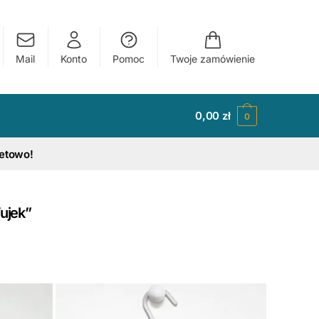
Mail
Konto
Pomoc
Twoje zamówienie
0,00
zł
0
tetowo!
ujek”