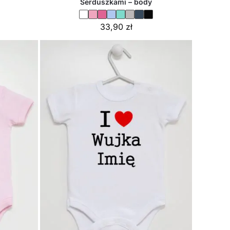
Serduszkami – body
33,90
zł