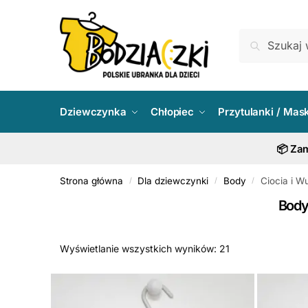
Skip
Skip
to
to
Szukaj:
Szukaj
navigation
content
Dziewczynka
Chłopiec
Przytulanki / Mas
📦 Zam
Strona główna
Dla dziewczynki
Body
Ciocia i W
/
/
/
Body
Wyświetlanie wszystkich wyników: 21