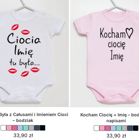
Była z Całusami i Imieniem Cioci
Kocham Ciocię + Imię – bod
– bodziak
napisami
33,90
zł
33,90
zł