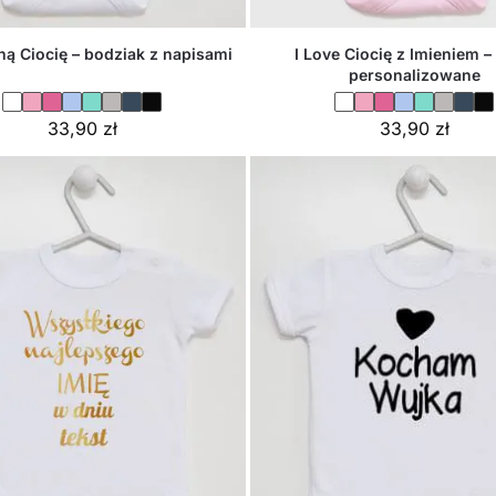
I Love Ciocię z Imieniem –
ą Ciocię – bodziak z napisami
personalizowane
33,90
zł
33,90
zł