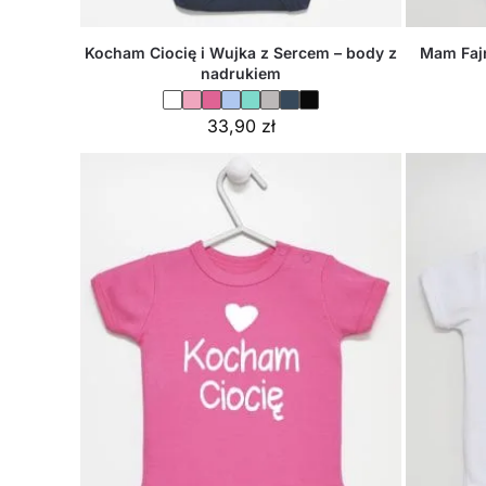
Kocham Ciocię i Wujka z Sercem – body z
Mam Fajn
nadrukiem
33,90
zł