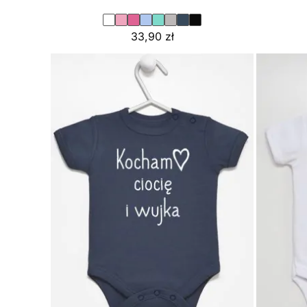
33,90
zł