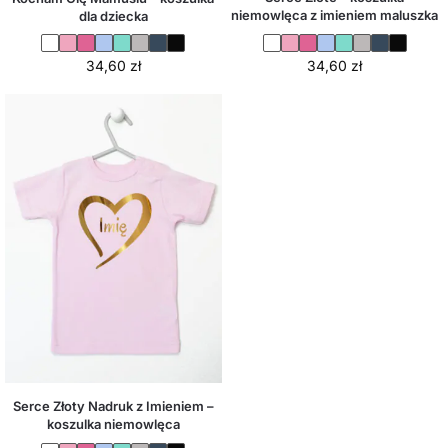
niemowlęca z imieniem maluszka
dla dziecka
34,60
zł
34,60
zł
Serce Złoty Nadruk z Imieniem –
koszulka niemowlęca