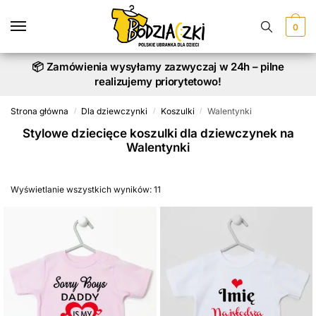
Skip
Skip
to
to
0
navigation
content
📦 Zamówienia wysyłamy zazwyczaj w 24h – pilne
realizujemy priorytetowo!
Strona główna
Dla dziewczynki
Koszulki
Walentynki
/
/
/
Stylowe dziecięce koszulki dla dziewczynek na
Walentynki
Wyświetlanie wszystkich wyników: 11