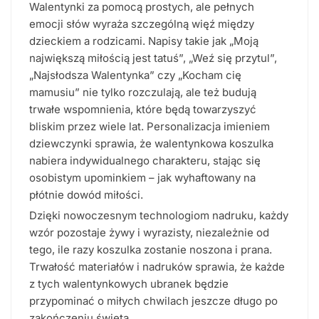
Walentynki za pomocą prostych, ale pełnych
emocji słów wyraża szczególną więź między
dzieckiem a rodzicami. Napisy takie jak „Moją
największą miłością jest tatuś”, „Weź się przytul”,
„Najsłodsza Walentynka” czy „Kocham cię
mamusiu” nie tylko rozczulają, ale też budują
trwałe wspomnienia, które będą towarzyszyć
bliskim przez wiele lat. Personalizacja imieniem
dziewczynki sprawia, że walentynkowa koszulka
nabiera indywidualnego charakteru, stając się
osobistym upominkiem – jak wyhaftowany na
płótnie dowód miłości.
Dzięki nowoczesnym technologiom nadruku, każdy
wzór pozostaje żywy i wyrazisty, niezależnie od
tego, ile razy koszulka zostanie noszona i prana.
Trwałość materiałów i nadruków sprawia, że każde
z tych walentynkowych ubranek będzie
przypominać o miłych chwilach jeszcze długo po
zakończeniu święta.