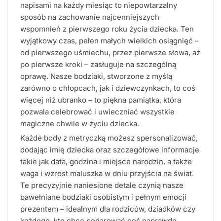
napisami na każdy miesiąc to niepowtarzalny
sposób na zachowanie najcenniejszych
wspomnień z pierwszego roku życia dziecka. Ten
wyjątkowy czas, pełen małych wielkich osiągnięć –
od pierwszego uśmiechu, przez pierwsze słowa, aż
po pierwsze kroki – zasługuje na szczególną
oprawę. Nasze bodziaki, stworzone z myślą
zarówno o chłopcach, jak i dziewczynkach, to coś
więcej niż ubranko – to piękna pamiątka, która
pozwala celebrować i uwieczniać wszystkie
magiczne chwile w życiu dziecka.
Każde body z metryczką możesz spersonalizować,
dodając imię dziecka oraz szczegółowe informacje
takie jak data, godzina i miejsce narodzin, a także
waga i wzrost maluszka w dniu przyjścia na świat.
Te precyzyjnie naniesione detale czynią nasze
bawełniane bodziaki osobistym i pełnym emocji
prezentem – idealnym dla rodziców, dziadków czy
każdego, kto chce podarować coś naprawdę