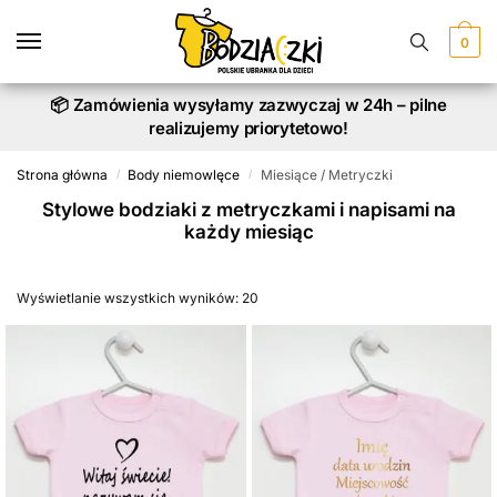
Skip
Skip
to
to
0
navigation
content
📦 Zamówienia wysyłamy zazwyczaj w 24h – pilne
realizujemy priorytetowo!
Strona główna
Body niemowlęce
Miesiące / Metryczki
/
/
Stylowe bodziaki z metryczkami i napisami na
każdy miesiąc
Wyświetlanie wszystkich wyników: 20