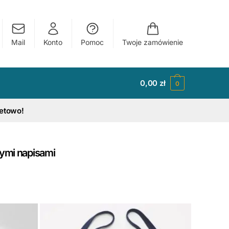
Mail
Konto
Pomoc
Twoje zamówienie
0,00
zł
0
tetowo!
ymi napisami