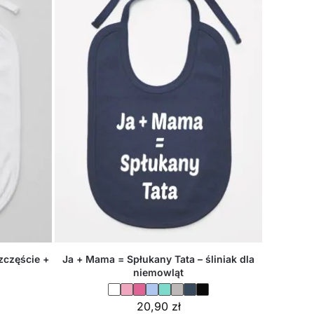
częście +
Ja + Mama = Spłukany Tata – śliniak dla
niemowląt
20,90
zł