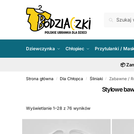
Skip
Skip
to
to
Szukaj:
Szukaj
navigation
content
Dziewczynka
Chłopiec
Przytulanki / Mas
📦 Zam
Strona główna
Dla Chłopca
Śliniaki
Zabawne / R
/
/
/
Stylowe baw
Wyświetlanie 1–28 z 76 wyników