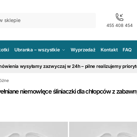
455 408 454
kotki
Ubranka – wszystkie
Wyprzedaż
Kontakt
FAQ
ówienia wysyłamy zazwyczaj w 24h – pilne realizujemy priory
óżne
ełniane niemowlęce śliniaczki dla chłopców z zabawn