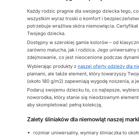
Każdy rodzic pragnie dla swojego dziecka tego, co
wszystkim wyraz troski o komfort i bezpieczeństw
potrzebuje wrażliwa skóra niemowlęcia. Certyfikat
Twojego dziecka.
Dostępny w szerokiej gamie kolorów – od klasyczne
zarówno malucha, jak i rodzica. Jego uniwersalny
zdejmowanie, co jest nieocenione podczas dynam
Wybierając produkty z
naszej oferty odzieży dla n
plamami, ale także element, który towarzyszy Two
(około 180 g/m2) zapewniają wygodę noszenia, a 
Podaruj swojemu dziecku to, co najlepsze, wybieraj
noworodka, który stanie się nieodzownym elemen
aby skompletować pełną kolekcję.
Zalety śliniaków dla niemowląt naszej marki
rozmiar uniwersalny, wymiary śliniaczka to okoł