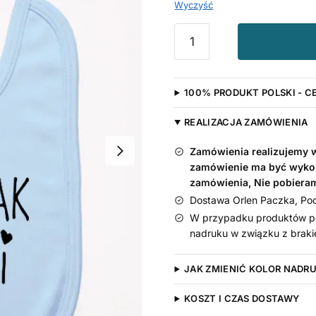
Wyczyść
ilość
Słodziak
Mamusi
-
100% PRODUKT POLSKI - C
śliniak
dla
REALIZACJA ZAMÓWIENIA
niemowląt
Zamówienia realizujemy w 
zamówienie ma być wyko
zamówienia, Nie pobiera
Dostawa Orlen Paczka, Pocz
W przypadku produktów pe
nadruku w związku z braki
JAK ZMIENIĆ KOLOR NADR
KOSZT I CZAS DOSTAWY