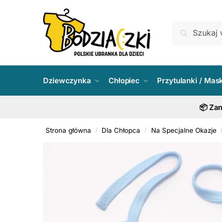
Skip
Skip
to
to
Szukaj:
Szukaj
navigation
content
Dziewczynka
Chłopiec
Przytulanki / Mas
📦 Zam
Strona główna
Dla Chłopca
Na Specjalne Okazje
/
/