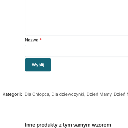
Nazwa
*
Kategorii:
Dla Chłopca
,
Dla dziewczynki
,
Dzień Mamy
,
Dzień
Inne produkty z tym samym wzorem