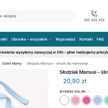
455 408 454
kotki
Ubranka – wszystkie
Wyprzedaż
Kontakt
FAQ
ówienia wysyłamy zazwyczaj w 24h – pilne realizujemy priory
Dzień Mamy
Słodziak Mamusi – śliniak dla niemowląt
/
/
Słodziak Mamusi – śli
20,90
zł
-
WYBIERZ KOLOR
:
Biały
Różow