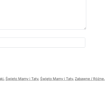
aki
,
Święto Mamy i Taty
,
Święto Mamy i Taty
,
Zabawne / Różne
,