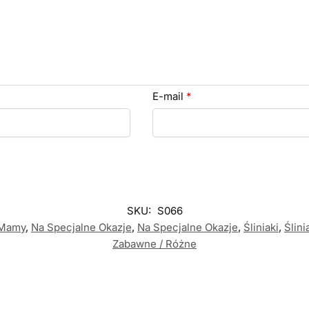
E-mail
*
SKU:
S066
 Mamy
,
Na Specjalne Okazje
,
Na Specjalne Okazje
,
Śliniaki
,
Ślini
Zabawne / Różne