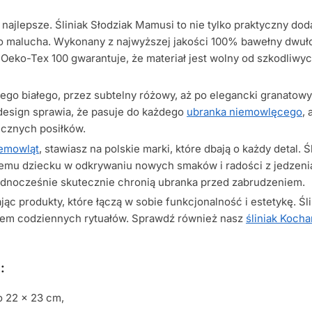
 najlepsze. Śliniak Słodziak Mamusi to nie tylko praktyczny do
o malucha. Wykonany z najwyższej jakości 100% bawełny dwuło
 Oeko-Tex 100 gwarantuje, że materiał jest wolny od szkodliwy
go białego, przez subtelny różowy, aż po elegancki granatowy 
 design sprawia, że pasuje do każdego
ubranka niemowlęcego
, 
icznych posiłków.
iemowląt
, stawiasz na polskie marki, które dbają o każdy detal. 
jemu dziecku w odkrywaniu nowych smaków i radości z jedzenia
jednocześnie skutecznie chronią ubranka przed zabrudzeniem.
ąc produkty, które łączą w sobie funkcjonalność i estetykę. Śl
tem codziennych rytuałów. Sprawdź również nasz
śliniak Koch
:
o 22 x 23 cm,