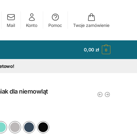
Mail
Konto
Pomoc
Twoje zamówienie
0,00
zł
0
tetowo!
niak dla niemowląt
y
Ciemny Różowy
Błękitny
Miętowy
Szary
Granatowy
Czarny