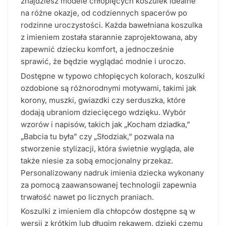
znajdziesz modele chłopięcych koszulek idealne
na różne okazje, od codziennych spacerów po
rodzinne uroczystości. Każda bawełniana koszulka
z imieniem została starannie zaprojektowana, aby
zapewnić dziecku komfort, a jednocześnie
sprawić, że będzie wyglądać modnie i uroczo.
Dostępne w typowo chłopięcych kolorach, koszulki
ozdobione są różnorodnymi motywami, takimi jak
korony, muszki, gwiazdki czy serduszka, które
dodają ubraniom dziecięcego wdzięku. Wybór
wzorów i napisów, takich jak „Kocham dziadka,”
„Babcia tu była” czy „Słodziak,” pozwala na
stworzenie stylizacji, która świetnie wygląda, ale
także niesie za sobą emocjonalny przekaz.
Personalizowany nadruk imienia dziecka wykonany
za pomocą zaawansowanej technologii zapewnia
trwałość nawet po licznych praniach.
Koszulki z imieniem dla chłopców dostępne są w
wersji z krótkim lub długim rękawem, dzięki czemu