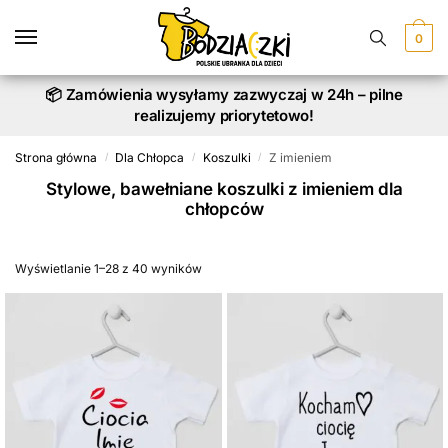
Skip
Skip
to
to
0
navigation
content
📦 Zamówienia wysyłamy zazwyczaj w 24h – pilne
realizujemy priorytetowo!
Strona główna
Dla Chłopca
Koszulki
Z imieniem
/
/
/
Stylowe, bawełniane koszulki z imieniem dla
chłopców
Wyświetlanie 1–28 z 40 wyników