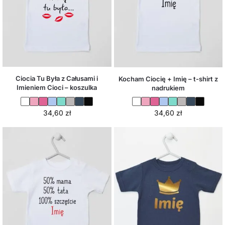
Ciocia Tu Była z Całusami i
Kocham Ciocię + Imię – t-shirt z
Imieniem Cioci – koszulka
nadrukiem
34,60
zł
34,60
zł