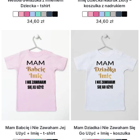
Wesoła Gwiazdka z Imieniem
Imię Dziecka Nadruk Złoty –
Dziecka – tshirt
koszulka z nadrukiem
34,60
zł
34,60
zł
Mam Babcię i Nie Zawaham Jej
Mam Dziadka i Nie Zawaham Się
Użyć + Imię – t-shirt
Go Użyć + Imię – koszulka