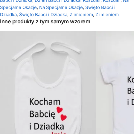
Babci i Dziadka
,
Dzień Babci i Dziadka
,
Koszulki
,
Koszulki
,
Na
Specjalne Okazje
,
Na Specjalne Okazje
,
Święto Babci i
Dziadka
,
Święto Babci i Dziadka
,
Z imieniem
,
Z imieniem
Inne produkty z tym samym wzorem