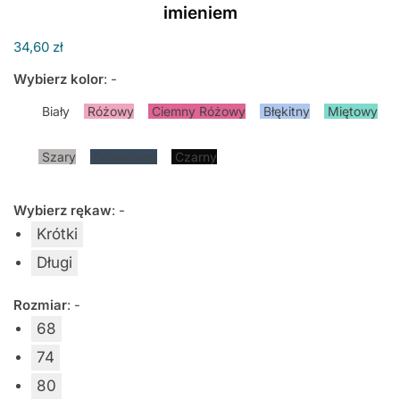
imieniem
34,60
zł
Wybierz kolor
:
-
Biały
Różowy
Ciemny Różowy
Błękitny
Miętowy
Szary
Granatowy
Czarny
Wybierz rękaw
:
-
Krótki
Długi
Rozmiar
:
-
68
74
80