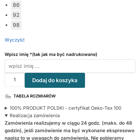
86
92
98
Wyczyść
Wpisz imię
*
(tak jak ma być nadrukowane)
ilość
Dodaj do koszyka
Kocham
Babcie
TABELA ROZMIARÓW
i
Dziadka
100% PRODUKT POLSKI - certyfikat Oeko-Tex 100
-
Realizacja zamówienia
koszulka
Zamówienia realizujemy w ciągu 24 godz. (maks. do 48
z
godzin), jeśli zamówienie ma być wykonane ekspresowo
imieniem
napisz to w uwagach do zamówienia, Nie pobieramy