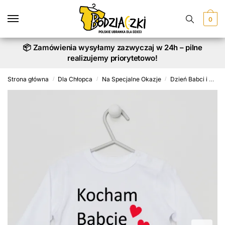
Skip
Skip
to
to
0
navigation
content
📦 Zamówienia wysyłamy zazwyczaj w 24h – pilne
realizujemy priorytetowo!
Strona główna
Dla Chłopca
Na Specjalne Okazje
Dzień Babci i Dziadka
/
/
/