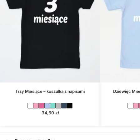
Trzy Miesiące – koszulka z napisami
Dziewięć Mies
34,60
zł