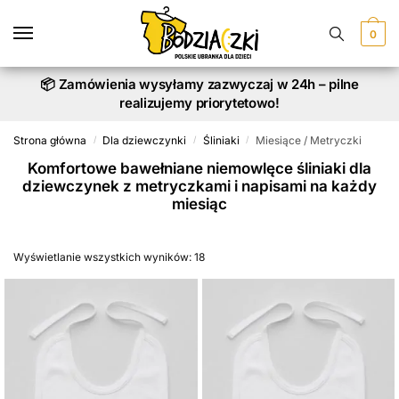
Skip
Skip
to
to
0
navigation
content
📦 Zamówienia wysyłamy zazwyczaj w 24h – pilne
realizujemy priorytetowo!
Strona główna
Dla dziewczynki
Śliniaki
Miesiące / Metryczki
/
/
/
Komfortowe bawełniane niemowlęce śliniaki dla
dziewczynek z metryczkami i napisami na każdy
miesiąc
Wyświetlanie wszystkich wyników: 18