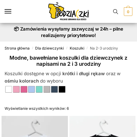
Skip
Skip
to
to
0
navigation
content
📦 Zamówienia wysyłamy zazwyczaj w 24h – pilne
realizujemy priorytetowo!
Strona główna
Dla dziewczynki
Koszulki
Na 2-3 urodziny
/
/
/
Modne, bawełniane koszulki dla dziewczynek z
napisami na 2 i 3 urodziny
Koszulki dostępne w opcji
krótki i długi rękaw
oraz w
ośmiu kolorach
do wyboru
Wyświetlanie wszystkich wyników: 6