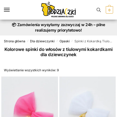
Skip
Skip
to
to
0
navigation
content
📦 Zamówienia wysyłamy zazwyczaj w 24h – pilne
realizujemy priorytetowo!
Strona główna
Dla dziewczynki
Opaski
Spinki z Kokardką Tiulową
/
/
/
Kolorowe spinki do włosów z tiulowymi kokardkami
dla dziewczynek
Wyświetlanie wszystkich wyników: 9