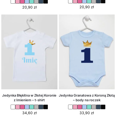
20,90
zł
20,90
zł
Jedynka Błękitna w Złotej Koronie
Jedynka Granatowa z Koroną Złotą
z Imieniem – t-shirt
– body na roczek
34,60
zł
33,90
zł