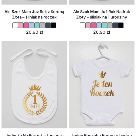
Ale Szok Mam Już Rok z Koroną
Ale Szok Mam Już Rok Nadruk
Złotą – śliniak na roczek
Złoty – śliniak na 1 urodziny
20,90
zł
20,90
zł
Jedynka Na Roczek z Laurami i
Jeden Roczek z Koroną – body z