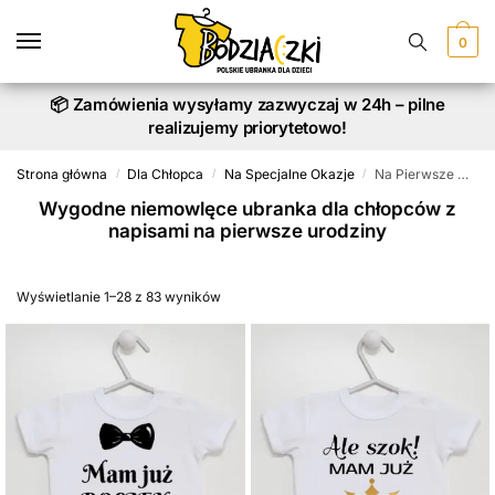
Skip
Skip
to
to
0
navigation
content
📦 Zamówienia wysyłamy zazwyczaj w 24h – pilne
realizujemy priorytetowo!
Strona główna
Dla Chłopca
Na Specjalne Okazje
Na Pierwsze Urodziny
/
/
/
Wygodne niemowlęce ubranka dla chłopców z
napisami na pierwsze urodziny
Wyświetlanie 1–28 z 83 wyników