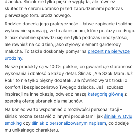
dziecka. Śliniak nie tylko pięknie wygląda, ale również
skutecznie chroni ubranko przed zabrudzeniami podczas
pierwszego tortu urodzinowego.
Rodzice docenią jego praktyczność – łatwe zapinanie i solidne
wykonanie sprawiają, że to akcesorium, które posłuży na długo.
Śliniak świetnie sprawdzi się nie tylko podczas uroczystości,
ale również na co dzień, jako stylowy element garderoby
malucha. To także doskonały pomysł na
prezent na pierwsze
urodziny
.
Nasze produkty są w 100% polskie, co gwarantuje staranność
wykonania i dbałość o każdy detal. Śliniak „Ale Szok Mam Już
Rok” to nie tylko piękny dodatek, ale również wyraz troski o
komfort i bezpieczeństwo Twojego dziecka. Jeśli szukasz
inspiracji na inne okazje, odwiedź naszą
kategorię główną
z
szeroką ofertą ubranek dla maluchów.
Na koniec warto wspomnieć o możliwości personalizacji –
śliniak można zestawić z innymi produktami, jak
śliniak w stylu
smoking
czy
śliniak z personalizowanym napisem
, co dodaje
mu unikalnego charakteru.