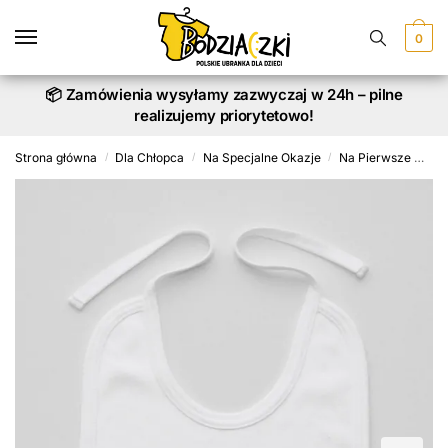
Skip
Skip
to
to
0
navigation
content
📦 Zamówienia wysyłamy zazwyczaj w 24h – pilne
realizujemy priorytetowo!
Strona główna
Dla Chłopca
Na Specjalne Okazje
Na Pierwsze Urodziny
/
/
/