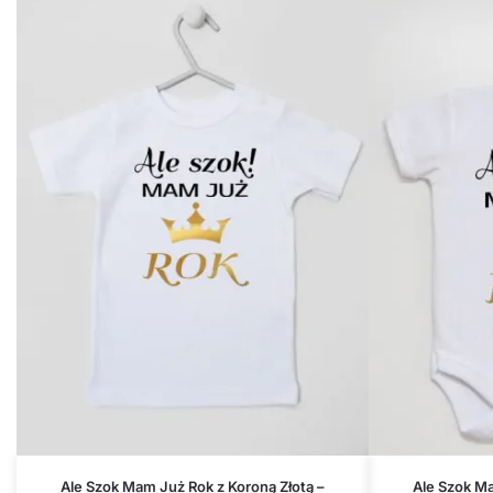
Ale Szok Mam Już Rok z Koroną Złotą –
Ale Szok Ma