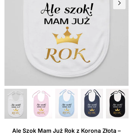
Ale Szok Mam Już Rok z Koroną Złotą –