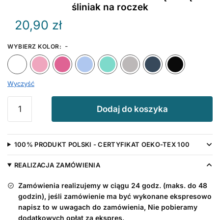
śliniak na roczek
20,90
zł
-
WYBIERZ KOLOR
:
Biały
Różowy
Ciemny Różowy
Błękitny
Miętowy
Szary
Granat
Wyczyść
ilość
Dodaj do koszyka
Ale
Szok
Mam
100% PRODUKT POLSKI - CERTYFIKAT OEKO-TEX 100
Już
Rok
REALIZACJA ZAMÓWIENIA
z
Koroną
Zamówienia realizujemy w ciągu 24 godz. (maks. do 48
Złotą
godzin), jeśli zamówienie ma być wykonane ekspresowo
-
napisz to w uwagach do zamówienia, Nie pobieramy
dodatkowych opłat za ekspres.
śliniak