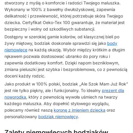
stworzony z myślą o komforcie i radości Twojego maluszka.
Wykonany w 100% z bawełny dwułożyskowej, zapewnia
delikatność i przewiewność, której potrzebuje skóra Twojego
dziecka. Certyfikat Oeko-Tex 100 gwarantuje, że materiał jest
bezpieczny i wolny od szkodliwych substancji.
Dostępny w szerokiej gamie kolorów, od klasycznej bieli po
żywy miętowy, bodziak doskonale sprawdzi się jako
body
niemowlęce
na każdą okazję. Wybór między krótkim a długim
rękawem pozwala dostosować ubranko do pory roku i
zapewnia dodatkowy komfort. Dzięki napom bezniklowym,
zmiana pieluszki jest szybka i bezproblemowa, co z pewnością
doceni każdy rodzic.
Jako produkt w 100% polski, bodziak „Ale Szok Mam Już Rok”
jest nie tylko piękny, ale i funkcjonalny. To idealny
prezent dla
noworodka
, który z pewnością wywoła uśmiech na twarzy
każdego maluszka. Aby dopełnić stylowego wyglądu,
polecamy również naszą
koronę z imieniem dziecka
oraz
personalizowany
bodziak niemowlęcy
.
Zalety niemowlęcych bodziaków