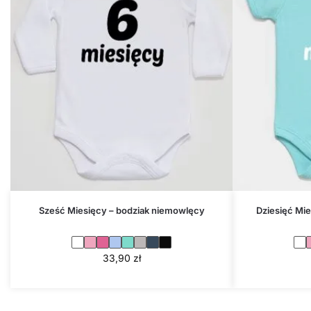
Sześć Miesięcy – bodziak niemowlęcy
Dziesięć Mie
33,90
zł