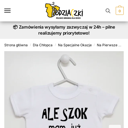
Skip
Skip
to
to
0
navigation
content
📦 Zamówienia wysyłamy zazwyczaj w 24h – pilne
realizujemy priorytetowo!
Strona główna
Dla Chłopca
Na Specjalne Okazje
Na Pierwsze Urodziny
/
/
/