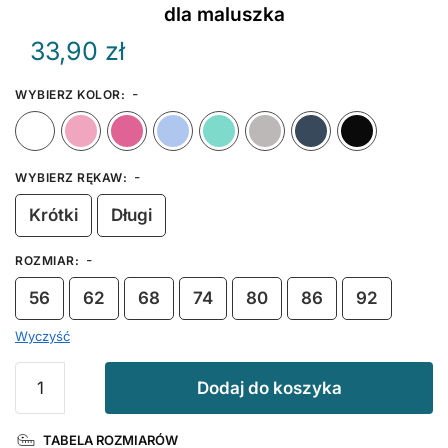
dla maluszka
33,90
zł
-
WYBIERZ KOLOR
:
Biały
Różowy
Ciemny Różowy
Błękitny
Miętowy
Szary
Granat
-
WYBIERZ RĘKAW
:
Krótki
Długi
-
ROZMIAR
:
56
62
68
74
80
86
92
Wyczyść
ilość
Dodaj do koszyka
Ale
Szok
TABELA ROZMIARÓW
Mam