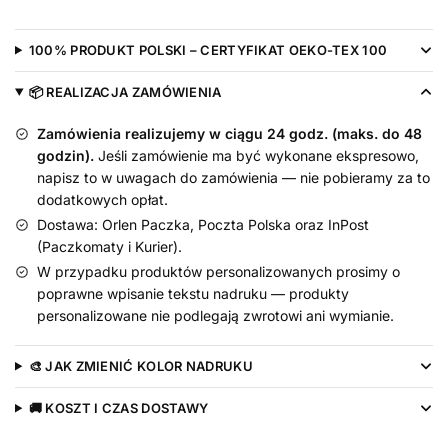
Już
Rok
100% PRODUKT POLSKI – CERTYFIKAT OEKO-TEX 100
-
bodziak
📦 REALIZACJA ZAMÓWIENIA
na
Zamówienia realizujemy w ciągu 24 godz. (maks. do 48
roczek
godzin).
Jeśli zamówienie ma być wykonane ekspresowo,
dla
napisz to w uwagach do zamówienia — nie pobieramy za to
maluszka
dodatkowych opłat.
Dostawa: Orlen Paczka, Poczta Polska oraz InPost
(Paczkomaty i Kurier).
W przypadku produktów personalizowanych prosimy o
poprawne wpisanie tekstu nadruku — produkty
personalizowane nie podlegają zwrotowi ani wymianie.
🎨 JAK ZMIENIĆ KOLOR NADRUKU
🚚 KOSZT I CZAS DOSTAWY