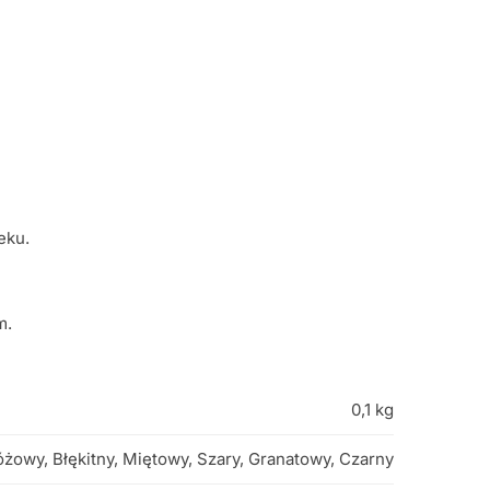
eku.
m.
0,1 kg
óżowy, Błękitny, Miętowy, Szary, Granatowy, Czarny