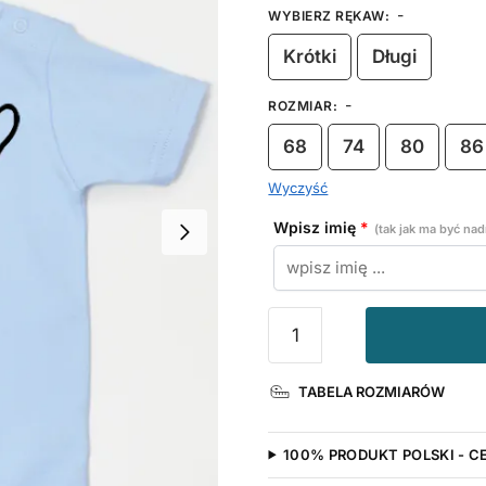
-
WYBIERZ RĘKAW
:
Krótki
Długi
-
ROZMIAR
:
68
74
80
86
Wyczyść
Wpisz imię
*
(tak jak ma być na
ilość
Kocham
Babcię
TABELA ROZMIARÓW
z
Imieniem
-
100% PRODUKT POLSKI - C
koszulka