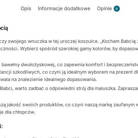
Opis
Informacje dodatkowe
Opinie
0
cią
zy swojego wnuczka w tej uroczej koszulce. „Kocham Babcię z 
ęczności. Wybierz spośród szerokiej gamy kolorów, by dopaso
i bawełny dwułożyskowej, co zapewnia komfort i bezpieczeństwo
stancji szkodliwych, co czyni ją idealnym wyborem na prezent 
zwala na znalezienie idealnego dopasowania.
 Babci, warto zadbać o odpowiedni strój dla maluszka. Zaprasz
ższą jakość swoich produktów, co czyni naszą markę zaufanym 
je dla chłopców.
i: