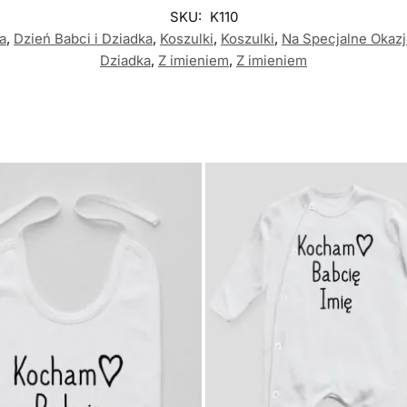
SKU:
K110
a
,
Dzień Babci i Dziadka
,
Koszulki
,
Koszulki
,
Na Specjalne Okaz
Dziadka
,
Z imieniem
,
Z imieniem