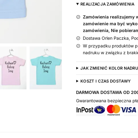
niemowlęca
REALIZACJA ZAMÓWIENIA
Zamówienia realizujemy w 
zamówienie ma być wyko
zamówienia, Nie pobiera
Dostawa Orlen Paczka, Pocz
W przypadku produktów pe
nadruku w związku z braki
JAK ZMIENIĆ KOLOR NADR
KOSZT I CZAS DOSTAWY
DARMOWA DOSTAWA OD 200
Gwarantowana bezpieczna pła