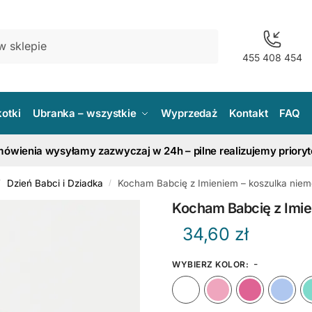
455 408 454
kotki
Ubranka – wszystkie
Wyprzedaż
Kontakt
FAQ
ówienia wysyłamy zazwyczaj w 24h – pilne realizujemy priory
Dzień Babci i Dziadka
Kocham Babcię z Imieniem – koszulka nie
/
/
Kocham Babcię z Imie
34,60
zł
-
WYBIERZ KOLOR
:
Biały
Różow