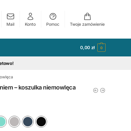
Mail
Konto
Pomoc
Twoje zamówienie
0,00
zł
0
tetowo!
mowlęca
niem – koszulka niemowlęca
y
Ciemny Różowy
Błękitny
Miętowy
Szary
Granatowy
Czarny