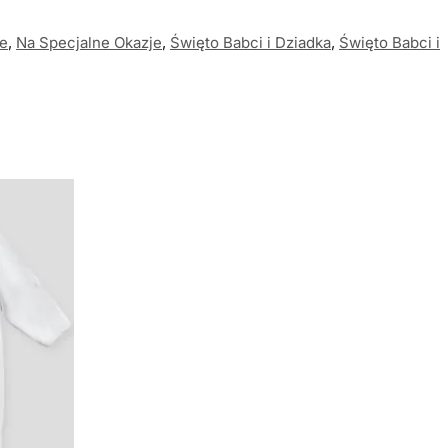
je
,
Na Specjalne Okazje
,
Święto Babci i Dziadka
,
Święto Babci i