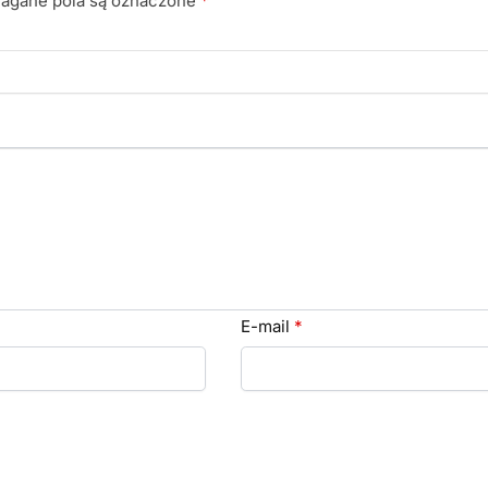
gane pola są oznaczone
*
E-mail
*