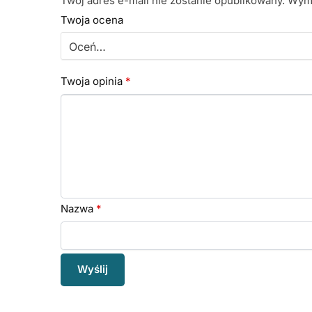
Twój adres e-mail nie zostanie opublikowany.
Wyma
Twoja ocena
Twoja opinia
*
Nazwa
*