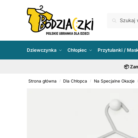
Skip
Skip
to
to
Szukaj:
Szukaj
navigation
content
Dziewczynka
Chłopiec
Przytulanki / Mas
📦 Zam
Strona główna
Dla Chłopca
Na Specjalne Okazje
/
/