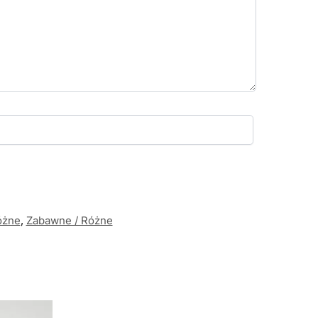
óżne
,
Zabawne / Różne