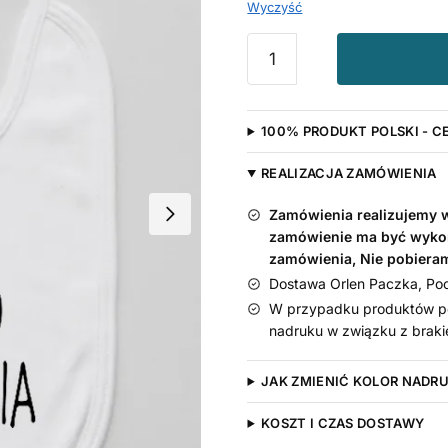
Wyczyść
ilość
100%
Szczęścia
-
100% PRODUKT POLSKI - C
śliniaczek
niemowlęcy
REALIZACJA ZAMÓWIENIA
Zamówienia realizujemy w 
zamówienie ma być wyko
zamówienia, Nie pobiera
Dostawa Orlen Paczka, Pocz
W przypadku produktów pe
nadruku w związku z braki
JAK ZMIENIĆ KOLOR NADR
KOSZT I CZAS DOSTAWY