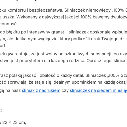
cku komfortu i bezpieczeństwa. Śliniaczek niemowlęcy „100% Sz
luszka. Wykonany z najwyższej jakości 100% bawełny dwułożysko
hłonność.
o błękitu po intensywny granat – śliniaczek doskonale wpisuje
m, ale delikatnym wyglądzie, który podkreśli urok Twojego dzie
ort.
czek gwarantuje, że jest wolny od szkodliwych substancji, co 
wo jest priorytetem dla każdego rodzica. Oprócz tego, śliniacze
rasz polską jakość i dbałość o każdy detal. Śliniaczek „100% 
ość sprawiają, że staje się idealnym upominkiem na każdą okazj
agę na nasz
śliniak z nadrukiem
czy
śliniaczek na siedem miesię
:
o 22 x 23 cm,