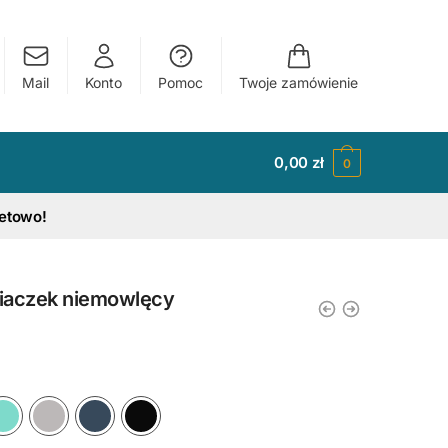
Mail
Konto
Pomoc
Twoje zamówienie
0,00
zł
0
tetowo!
niaczek niemowlęcy
y
Ciemny Różowy
Błękitny
Miętowy
Szary
Granatowy
Czarny