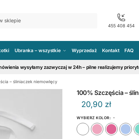
455 408 454
kotki
Ubranka – wszystkie
Wyprzedaż
Kontakt
FAQ
ówienia wysyłamy zazwyczaj w 24h – pilne realizujemy priory
cia – śliniaczek niemowlęcy
100% Szczęścia – śli
20,90
zł
-
WYBIERZ KOLOR
:
Biały
Różow