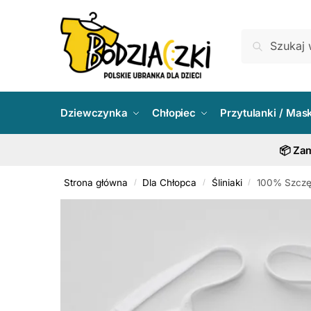
Skip
Skip
to
to
Szukaj:
Szukaj
navigation
content
Dziewczynka
Chłopiec
Przytulanki / Mas
📦 Zam
Strona główna
Dla Chłopca
Śliniaki
100% Szczęś
/
/
/