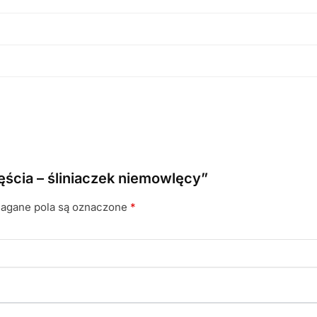
ęścia – śliniaczek niemowlęcy”
gane pola są oznaczone
*