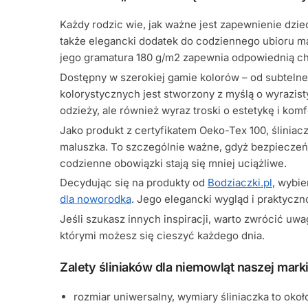
Każdy rodzic wie, jak ważne jest zapewnienie dzie
także elegancki dodatek do codziennego ubioru ma
jego gramatura 180 g/m2 zapewnia odpowiednią c
Dostępny w szerokiej gamie kolorów – od subtelneg
kolorystycznych jest stworzony z myślą o wyrazisty
odzieży, ale również wyraz troski o estetykę i komf
Jako produkt z certyfikatem Oeko-Tex 100, ślinia
maluszka. To szczególnie ważne, gdyż bezpieczeńst
codzienne obowiązki stają się mniej uciążliwe.
Decydując się na produkty od
Bodziaczki.pl
, wybie
dla noworodka
. Jego elegancki wygląd i praktyczn
Jeśli szukasz innych inspiracji, warto zwrócić uw
którymi możesz się cieszyć każdego dnia.
Zalety śliniaków dla niemowląt naszej marki
rozmiar uniwersalny, wymiary śliniaczka to okoł