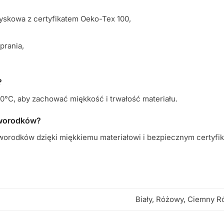
yskowa z certyfikatem Oeko-Tex 100,
prania,
?
0°C, aby zachować miękkość i trwałość materiału.
noworodków?
oworodków dzięki miękkiemu materiałowi i bezpiecznym certyfi
Biały, Różowy, Ciemny R