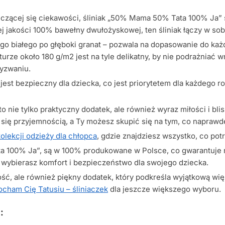
czącej się ciekawości, śliniak „50% Mama 50% Tata 100% Ja” 
jakości 100% bawełny dwułożyskowej, ten śliniak łączy w sobi
go białego po głęboki granat – pozwala na dopasowanie do każ
aturze około 180 g/m2 jest na tyle delikatny, by nie podrażniać
yzwaniu.
jest bezpieczny dla dziecka, co jest priorytetem dla każdego r
ie tylko praktyczny dodatek, ale również wyraz miłości i blisko
się przyjemnością, a Ty możesz skupić się na tym, co napraw
kolekcji odzieży dla chłopca
, gdzie znajdziesz wszystko, co po
 100% Ja”, są w 100% produkowane w Polsce, co gwarantuje ni
 wybierasz komfort i bezpieczeństwo dla swojego dziecka.
lność, ale również piękny dodatek, który podkreśla wyjątkową wi
ocham Cię Tatusiu – śliniaczek
dla jeszcze większego wyboru.
: