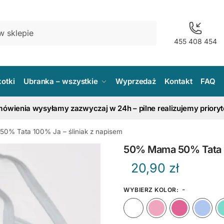
455 408 454
kotki
Ubranka – wszystkie
Wyprzedaż
Kontakt
FAQ
ówienia wysyłamy zazwyczaj w 24h – pilne realizujemy priory
0% Tata 100% Ja – śliniak z napisem
50% Mama 50% Tata 10
20,90
zł
-
WYBIERZ KOLOR
:
Biały
Różow