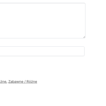
óżne
,
Zabawne / Różne