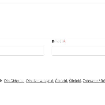
E-mail
*
i:
Dla Chłopca
,
Dla dziewczynki
,
Śliniaki
,
Śliniaki
,
Zabawne / R