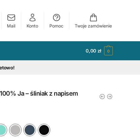
Mail
Konto
Pomoc
Twoje zamówienie
0,00
zł
0
tetowo!
0% Ja – śliniak z napisem
y
Ciemny Różowy
Błękitny
Miętowy
Szary
Granatowy
Czarny