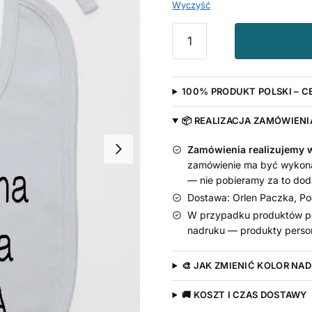
Wyczyść
ilość
50%
Mama
50%
100% PRODUKT POLSKI – C
Tata
100%
📦 REALIZACJA ZAMÓWIENI
Ja
-
Zamówienia realizujemy w
śliniak
zamówienie ma być wykona
z
— nie pobieramy za to dod
napisem
Dostawa: Orlen Paczka, Poc
W przypadku produktów pe
nadruku — produkty person
🎨 JAK ZMIENIĆ KOLOR NA
🚚 KOSZT I CZAS DOSTAWY