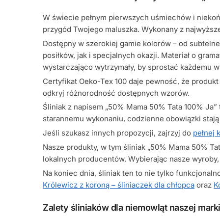
W świecie pełnym pierwszych uśmiechów i niekoń
przygód Twojego maluszka. Wykonany z najwyższej 
Dostępny w szerokiej gamie kolorów – od subtelne
posiłków, jak i specjalnych okazji. Materiał o gram
wystarczająco wytrzymały, by sprostać każdemu w
Certyfikat Oeko-Tex 100 daje pewność, że produkt 
odkryj różnorodność dostępnych wzorów.
Śliniak z napisem „50% Mama 50% Tata 100% Ja” to n
starannemu wykonaniu, codzienne obowiązki stają 
Jeśli szukasz innych propozycji, zajrzyj do
pełnej 
Nasze produkty, w tym śliniak „50% Mama 50% Tata
lokalnych producentów. Wybierając nasze wyroby,
Na koniec dnia, śliniak ten to nie tylko funkcjona
Królewicz z koroną – śliniaczek dla chłopca
oraz
K
Zalety śliniaków dla niemowląt naszej marki