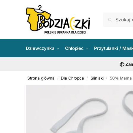
Skip
Skip
to
to
Szukaj:
Szukaj
navigation
content
Dziewczynka
Chłopiec
Przytulanki / Mas
📦 Zam
Strona główna
Dla Chłopca
Śliniaki
50% Mama 5
/
/
/