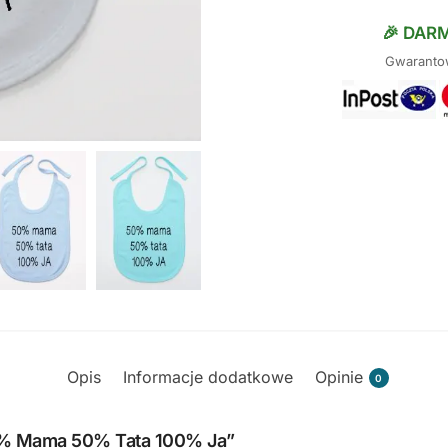
🎉 DAR
Gwarantow
Opis
Informacje dodatkowe
Opinie
0
„50% Mama 50% Tata 100% Ja”