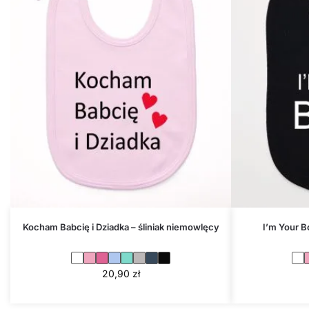
Kocham Babcię i Dziadka – śliniak niemowlęcy
I’m Your B
20,90
zł