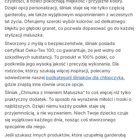
czystości, a dzieci pokochają miękkość i przyjazne kolory.
Dzięki opcji personalizacji, śliniak staje się nie tylko częścią
garderoby, ale także wyjątkowym wspomnieniem z wczesnych
lat życia. Oferujemy szeroki wybór kolorów: od delikatnego
błękitu po głęboki granat, co pozwala dopasować go do każdej
stylizacji maluszka.
Stworzony z myślą o bezpieczeństwie, śliniak posiada
certyfikat Oeko-Tex 100, co gwarantuje, że jest wolny od
szkodliwych substancji. To produkt w 100% polski, co
podkreśla jego wysoką jakość i precyzję wykonania. Dla
rodziców, którzy szukają więcej inspiracji, polecamy
odwiedzenie naszej
podkategorii śliniaków dla chłopczyka
,
gdzie znajdą inne równie urocze opcje.
Śliniak „Chmurka z Imieniem Maluszka” to coś więcej niż tylko
praktyczny dodatek. To sposób na wyrażenie miłości i troski o
najbliższych. Dzięki niemu każdy posiłek staje się
przyjemnością, a nie wyzwaniem. Niech Twoje dziecko czuje
się wyjątkowo każdego dnia, nosząc coś stworzonego
specjalnie dla niego.
Jeśli szukasz innych produktów, które uzupełnią garderobę