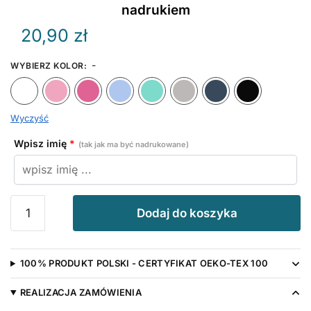
nadrukiem
20,90
zł
-
WYBIERZ KOLOR
:
Biały
Różowy
Ciemny Różowy
Błękitny
Miętowy
Szary
Granat
Wyczyść
Wpisz imię
*
(tak jak ma być nadrukowane)
ilość
Dodaj do koszyka
Chmurka
z
Imieniem
100% PRODUKT POLSKI - CERTYFIKAT OEKO-TEX 100
Maluszka
-
REALIZACJA ZAMÓWIENIA
śliniak