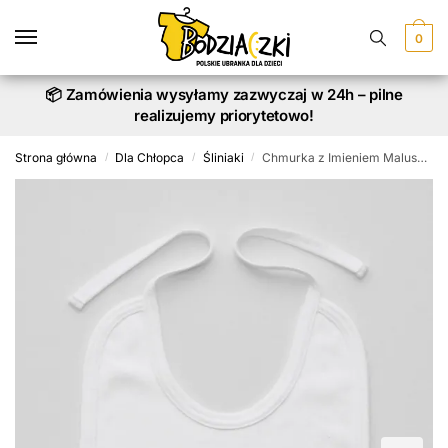
Skip
Skip
to
to
0
navigation
content
📦 Zamówienia wysyłamy zazwyczaj w 24h – pilne
realizujemy priorytetowo!
Strona główna
Dla Chłopca
Śliniaki
Chmurka z Imieniem Maluszka – śliniak z nadrukiem
/
/
/