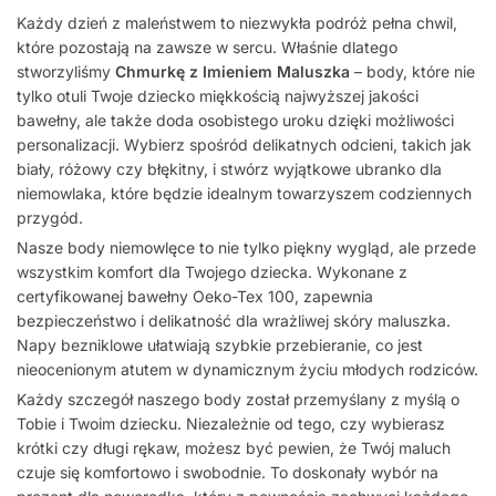
Każdy dzień z maleństwem to niezwykła podróż pełna chwil,
które pozostają na zawsze w sercu. Właśnie dlatego
stworzyliśmy
Chmurkę z Imieniem Maluszka
– body, które nie
tylko otuli Twoje dziecko miękkością najwyższej jakości
bawełny, ale także doda osobistego uroku dzięki możliwości
personalizacji. Wybierz spośród delikatnych odcieni, takich jak
biały, różowy czy błękitny, i stwórz wyjątkowe ubranko dla
niemowlaka, które będzie idealnym towarzyszem codziennych
przygód.
Nasze body niemowlęce to nie tylko piękny wygląd, ale przede
wszystkim komfort dla Twojego dziecka. Wykonane z
certyfikowanej bawełny Oeko-Tex 100, zapewnia
bezpieczeństwo i delikatność dla wrażliwej skóry maluszka.
Napy bezniklowe ułatwiają szybkie przebieranie, co jest
nieocenionym atutem w dynamicznym życiu młodych rodziców.
Każdy szczegół naszego body został przemyślany z myślą o
Tobie i Twoim dziecku. Niezależnie od tego, czy wybierasz
krótki czy długi rękaw, możesz być pewien, że Twój maluch
czuje się komfortowo i swobodnie. To doskonały wybór na