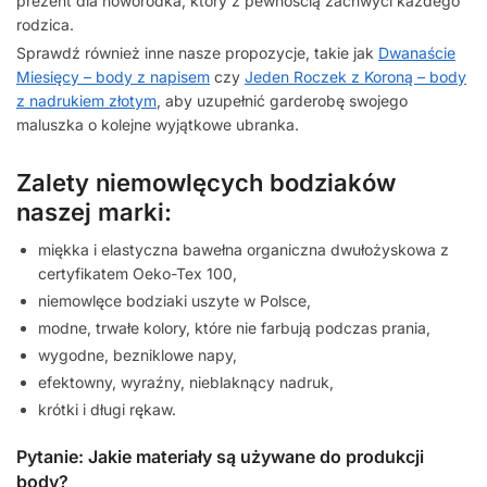
prezent dla noworodka, który z pewnością zachwyci każdego
rodzica.
Sprawdź również inne nasze propozycje, takie jak
Dwanaście
Miesięcy – body z napisem
czy
Jeden Roczek z Koroną – body
z nadrukiem złotym
, aby uzupełnić garderobę swojego
maluszka o kolejne wyjątkowe ubranka.
Zalety niemowlęcych bodziaków
naszej marki:
miękka i elastyczna bawełna organiczna dwułożyskowa z
certyfikatem Oeko-Tex 100,
niemowlęce bodziaki uszyte w Polsce,
modne, trwałe kolory, które nie farbują podczas prania,
wygodne, bezniklowe napy,
efektowny, wyraźny, nieblaknący nadruk,
krótki i długi rękaw.
Pytanie: Jakie materiały są używane do produkcji
body?