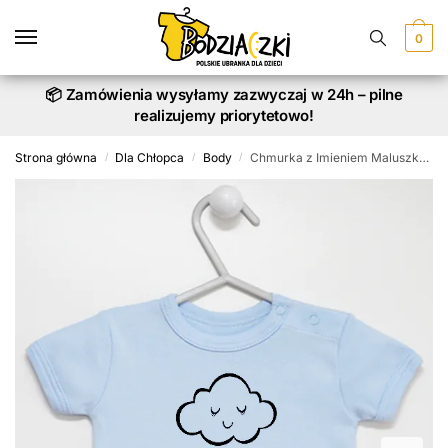
Skip
Skip
to
to
0
navigation
content
📦 Zamówienia wysyłamy zazwyczaj w 24h – pilne
realizujemy priorytetowo!
Strona główna
Dla Chłopca
Body
Chmurka z Imieniem Maluszka – body z nadrukiem
/
/
/