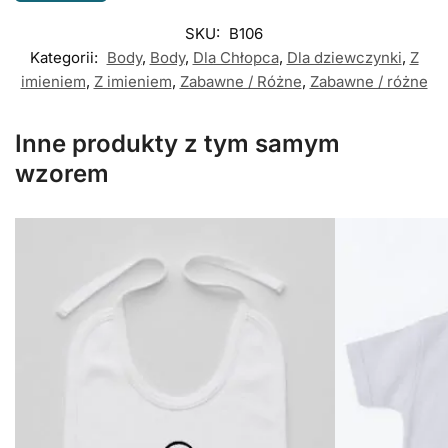
SKU:
B106
Kategorii:
Body
,
Body
,
Dla Chłopca
,
Dla dziewczynki
,
Z
imieniem
,
Z imieniem
,
Zabawne / Różne
,
Zabawne / różne
Inne produkty z tym samym
wzorem