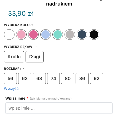
nadrukiem
33,90
zł
-
WYBIERZ KOLOR
:
Biały
Różowy
Ciemny Różowy
Błękitny
Miętowy
Szary
Granat
-
WYBIERZ RĘKAW
:
Krótki
Długi
-
ROZMIAR
:
56
62
68
74
80
86
92
Wyczyść
Wpisz imię
*
(tak jak ma być nadrukowane)