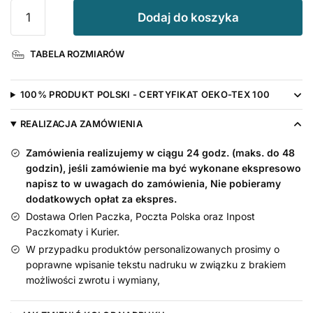
ilość
Dodaj do koszyka
Chmurka
z
TABELA ROZMIARÓW
Imieniem
Maluszka
-
100% PRODUKT POLSKI - CERTYFIKAT OEKO-TEX 100
body
z
REALIZACJA ZAMÓWIENIA
nadrukiem
Zamówienia realizujemy w ciągu 24 godz. (maks. do 48
godzin), jeśli zamówienie ma być wykonane ekspresowo
napisz to w uwagach do zamówienia, Nie pobieramy
dodatkowych opłat za ekspres.
Dostawa Orlen Paczka, Poczta Polska oraz Inpost
Paczkomaty i Kurier.
W przypadku produktów personalizowanych prosimy o
poprawne wpisanie tekstu nadruku w związku z brakiem
możliwości zwrotu i wymiany,