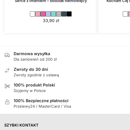
Serce z Imieniem – bodziak niemowlęcy
Kocham Cię 
33,90
zł
Darmowa wysyłka
Dla zamówień od 200 zł
Zwroty do 30 dni
Zwroty zgodnie z ustawą
100% produkt Polski
Szyjemy w Polsce
100% Bezpieczne płatności
Przelewy24 / MasterCard / Visa
SZYBKI KONTAKT