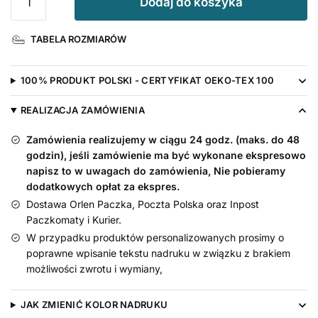
Dodaj do koszyka
Kocham
Ciocię
TABELA ROZMIARÓW
+
Imię
-
100% PRODUKT POLSKI - CERTYFIKAT OEKO-TEX 100
bodziak
z
REALIZACJA ZAMÓWIENIA
napisami
Zamówienia realizujemy w ciągu 24 godz. (maks. do 48
godzin), jeśli zamówienie ma być wykonane ekspresowo
napisz to w uwagach do zamówienia, Nie pobieramy
dodatkowych opłat za ekspres.
Dostawa Orlen Paczka, Poczta Polska oraz Inpost
Paczkomaty i Kurier.
W przypadku produktów personalizowanych prosimy o
poprawne wpisanie tekstu nadruku w związku z brakiem
możliwości zwrotu i wymiany,
JAK ZMIENIĆ KOLOR NADRUKU