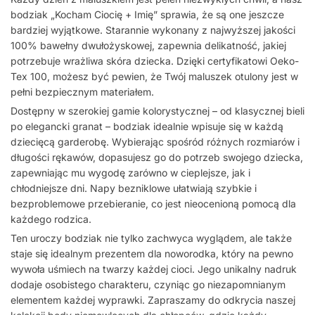
bodziak „Kocham Ciocię + Imię” sprawia, że są one jeszcze
bardziej wyjątkowe. Starannie wykonany z najwyższej jakości
100% bawełny dwułożyskowej, zapewnia delikatność, jakiej
potrzebuje wrażliwa skóra dziecka. Dzięki certyfikatowi Oeko-
Tex 100, możesz być pewien, że Twój maluszek otulony jest w
pełni bezpiecznym materiałem.
Dostępny w szerokiej gamie kolorystycznej – od klasycznej bieli
po elegancki granat – bodziak idealnie wpisuje się w każdą
dziecięcą garderobę. Wybierając spośród różnych rozmiarów i
długości rękawów, dopasujesz go do potrzeb swojego dziecka,
zapewniając mu wygodę zarówno w cieplejsze, jak i
chłodniejsze dni. Napy bezniklowe ułatwiają szybkie i
bezproblemowe przebieranie, co jest nieocenioną pomocą dla
każdego rodzica.
Ten uroczy bodziak nie tylko zachwyca wyglądem, ale także
staje się idealnym prezentem dla noworodka, który na pewno
wywoła uśmiech na twarzy każdej cioci. Jego unikalny nadruk
dodaje osobistego charakteru, czyniąc go niezapomnianym
elementem każdej wyprawki. Zapraszamy do odkrycia naszej