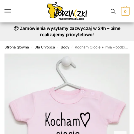
Skip
Skip
to
to
0
navigation
content
📦 Zamówienia wysyłamy zazwyczaj w 24h – pilne
realizujemy priorytetowo!
Strona główna
Dla Chłopca
Body
Kocham Ciocię + Imię – bodziak z napisami
/
/
/