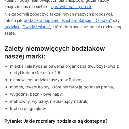
kolekcji body niemowlęcych dla chłopców, gdzie każdy
znajdzie coś dla siebie –
sprawdź naszą ofertę
.
Nie zapomnij zobaczyć także innych naszych propozycji,
takich jak
bodziak z napisem „Kocham Babcię i Dziadka”
czy
bodziak „Dwa Miesiące”
, które doskonale uzupełnią dziecięcą
szafę.
Zalety niemowlęcych bodziaków
naszej marki:
miękka i elastyczna bawełna organiczna dwułożyskowa z
certyfikatem Oeko-Tex 100,
niemowlęce bodziaki uszyte w Polsce,
modne, trwałe kolory, które nie farbują podczas prania,
wygodne, bezniklowe napy,
efektowny, wyraźny, nieblaknący nadruk,
krótki i długi rękaw.
Pytanie: Jakie rozmiary bodziaka są dostępne?