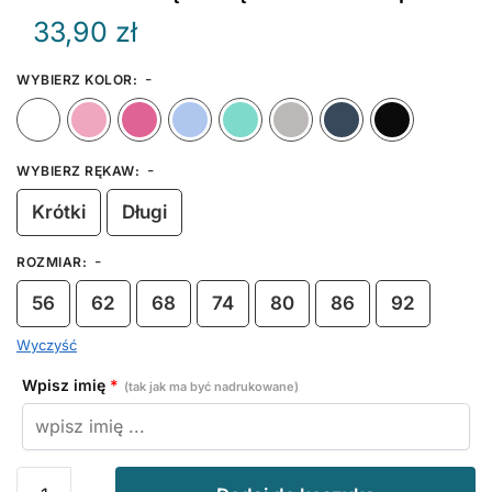
33,90
zł
-
WYBIERZ KOLOR
:
Biały
Różowy
Ciemny Różowy
Błękitny
Miętowy
Szary
Granat
-
WYBIERZ RĘKAW
:
Krótki
Długi
-
ROZMIAR
:
56
62
68
74
80
86
92
Wyczyść
Wpisz imię
*
(tak jak ma być nadrukowane)
ilość