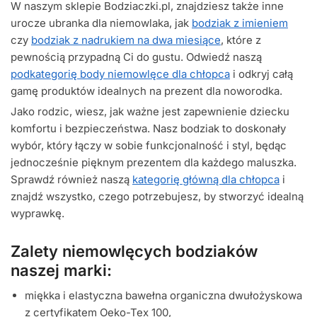
W naszym sklepie Bodziaczki.pl, znajdziesz także inne
urocze ubranka dla niemowlaka, jak
bodziak z imieniem
czy
bodziak z nadrukiem na dwa miesiące
, które z
pewnością przypadną Ci do gustu. Odwiedź naszą
podkategorię body niemowlęce dla chłopca
i odkryj całą
gamę produktów idealnych na prezent dla noworodka.
Jako rodzic, wiesz, jak ważne jest zapewnienie dziecku
komfortu i bezpieczeństwa. Nasz bodziak to doskonały
wybór, który łączy w sobie funkcjonalność i styl, będąc
jednocześnie pięknym prezentem dla każdego maluszka.
Sprawdź również naszą
kategorię główną dla chłopca
i
znajdź wszystko, czego potrzebujesz, by stworzyć idealną
wyprawkę.
Zalety niemowlęcych bodziaków
naszej marki:
miękka i elastyczna bawełna organiczna dwułożyskowa
z certyfikatem Oeko-Tex 100,