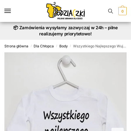
Skip
Skip
to
to
0
navigation
content
📦 Zamówienia wysyłamy zazwyczaj w 24h – pilne
realizujemy priorytetowo!
Strona główna
Dla Chłopca
Body
Wszystkiego Najlepszego Wujku – bodziak niemowlęcy
/
/
/