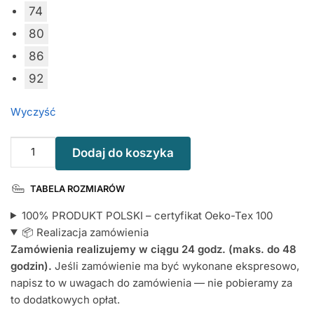
74
80
86
92
Wyczyść
ilość
Dodaj do koszyka
Wszystkiego
Najlepszego
TABELA ROZMIARÓW
Wujku
-
100% PRODUKT POLSKI – certyfikat Oeko-Tex 100
bodziak
📦 Realizacja zamówienia
niemowlęcy
Zamówienia realizujemy w ciągu 24 godz. (maks. do 48
godzin).
Jeśli zamówienie ma być wykonane ekspresowo,
napisz to w uwagach do zamówienia — nie pobieramy za
to dodatkowych opłat.