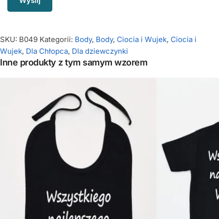
SKU:
B049
Kategorii:
Body
,
Body
,
Ciocia i Wujek
,
Ciocia i
Wujek
,
Dla Chłopca
,
Dla dziewczynki
Inne produkty z tym samym wzorem