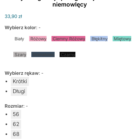
niemowlęcy
33,90
zł
Wybierz kolor
:
-
Biały
Różowy
Ciemny Różowy
Błękitny
Miętowy
Szary
Granatowy
Czarny
Wybierz rękaw
:
-
Krótki
Długi
Rozmiar
:
-
56
62
68