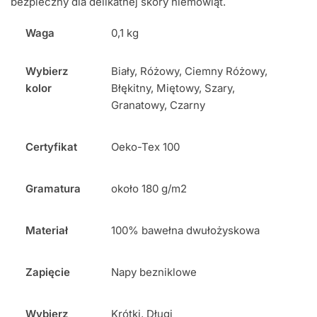
bezpieczny dla delikatnej skóry niemowląt.
Waga
0,1 kg
Wybierz
Biały, Różowy, Ciemny Różowy,
kolor
Błękitny, Miętowy, Szary,
Granatowy, Czarny
Certyfikat
Oeko-Tex 100
Gramatura
około 180 g/m2
Materiał
100% bawełna dwułożyskowa
Zapięcie
Napy bezniklowe
Wybierz
Krótki, Długi