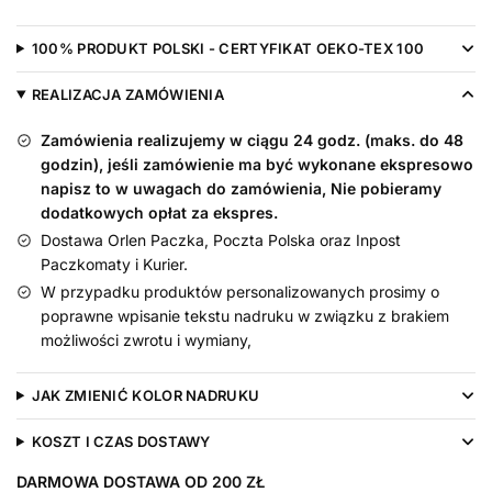
Nadruk
Złoty
100% PRODUKT POLSKI - CERTYFIKAT OEKO-TEX 100
-
body
REALIZACJA ZAMÓWIENIA
na
Zamówienia realizujemy w ciągu 24 godz. (maks. do 48
roczek
godzin), jeśli zamówienie ma być wykonane ekspresowo
napisz to w uwagach do zamówienia, Nie pobieramy
dodatkowych opłat za ekspres.
Dostawa Orlen Paczka, Poczta Polska oraz Inpost
Paczkomaty i Kurier.
W przypadku produktów personalizowanych prosimy o
poprawne wpisanie tekstu nadruku w związku z brakiem
możliwości zwrotu i wymiany,
JAK ZMIENIĆ KOLOR NADRUKU
KOSZT I CZAS DOSTAWY
DARMOWA DOSTAWA OD 200 ZŁ