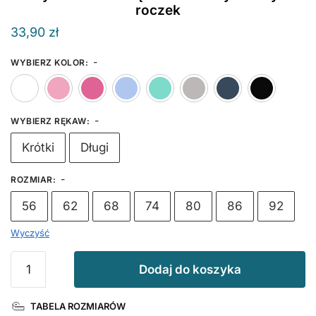
roczek
33,90
zł
-
WYBIERZ KOLOR
:
Biały
Różowy
Ciemny Różowy
Błękitny
Miętowy
Szary
Gran
-
WYBIERZ RĘKAW
:
Krótki
Długi
-
ROZMIAR
:
56
62
68
74
80
86
92
Wyczyść
ilość
Dodaj do koszyka
Jedynka
z
TABELA ROZMIARÓW
Kokardą