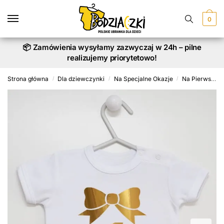
Skip
Skip
to
to
0
navigation
content
📦 Zamówienia wysyłamy zazwyczaj w 24h – pilne
realizujemy priorytetowo!
Strona główna
Dla dziewczynki
Na Specjalne Okazje
Na Pierwsze Urodziny
/
/
/