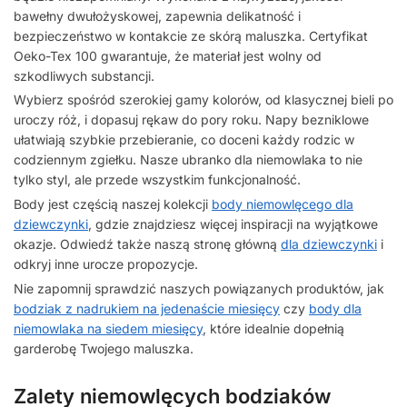
bawełny dwułożyskowej, zapewnia delikatność i
bezpieczeństwo w kontakcie ze skórą maluszka. Certyfikat
Oeko-Tex 100 gwarantuje, że materiał jest wolny od
szkodliwych substancji.
Wybierz spośród szerokiej gamy kolorów, od klasycznej bieli po
uroczy róż, i dopasuj rękaw do pory roku. Napy bezniklowe
ułatwiają szybkie przebieranie, co doceni każdy rodzic w
codziennym zgiełku. Nasze ubranko dla niemowlaka to nie
tylko styl, ale przede wszystkim funkcjonalność.
Body jest częścią naszej kolekcji
body niemowlęcego dla
dziewczynki
, gdzie znajdziesz więcej inspiracji na wyjątkowe
okazje. Odwiedź także naszą stronę główną
dla dziewczynki
i
odkryj inne urocze propozycje.
Nie zapomnij sprawdzić naszych powiązanych produktów, jak
bodziak z nadrukiem na jedenaście miesięcy
czy
body dla
niemowlaka na siedem miesięcy
, które idealnie dopełnią
garderobę Twojego maluszka.
Zalety niemowlęcych bodziaków