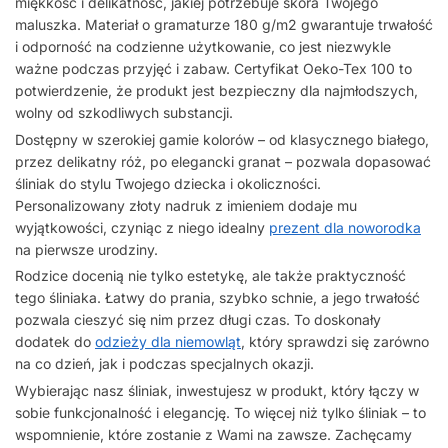
miękkość i delikatność, jakiej potrzebuje skóra Twojego
maluszka. Materiał o gramaturze 180 g/m2 gwarantuje trwałość
i odporność na codzienne użytkowanie, co jest niezwykle
ważne podczas przyjęć i zabaw. Certyfikat Oeko-Tex 100 to
potwierdzenie, że produkt jest bezpieczny dla najmłodszych,
wolny od szkodliwych substancji.
Dostępny w szerokiej gamie kolorów – od klasycznego białego,
przez delikatny róż, po elegancki granat – pozwala dopasować
śliniak do stylu Twojego dziecka i okoliczności.
Personalizowany złoty nadruk z imieniem dodaje mu
wyjątkowości, czyniąc z niego idealny
prezent dla noworodka
na pierwsze urodziny.
Rodzice docenią nie tylko estetykę, ale także praktyczność
tego śliniaka. Łatwy do prania, szybko schnie, a jego trwałość
pozwala cieszyć się nim przez długi czas. To doskonały
dodatek do
odzieży dla niemowląt
, który sprawdzi się zarówno
na co dzień, jak i podczas specjalnych okazji.
Wybierając nasz śliniak, inwestujesz w produkt, który łączy w
sobie funkcjonalność i elegancję. To więcej niż tylko śliniak – to
wspomnienie, które zostanie z Wami na zawsze. Zachęcamy