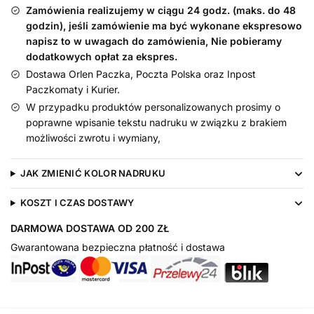
śliniak
Zamówienia realizujemy w ciągu 24 godz. (maks. do 48
na
godzin), jeśli zamówienie ma być wykonane ekspresowo
roczek
napisz to w uwagach do zamówienia, Nie pobieramy
dodatkowych opłat za ekspres.
Dostawa Orlen Paczka, Poczta Polska oraz Inpost
Paczkomaty i Kurier.
W przypadku produktów personalizowanych prosimy o
poprawne wpisanie tekstu nadruku w związku z brakiem
możliwości zwrotu i wymiany,
JAK ZMIENIĆ KOLOR NADRUKU
KOSZT I CZAS DOSTAWY
DARMOWA DOSTAWA OD 200 ZŁ
Gwarantowana bezpieczna płatność i dostawa