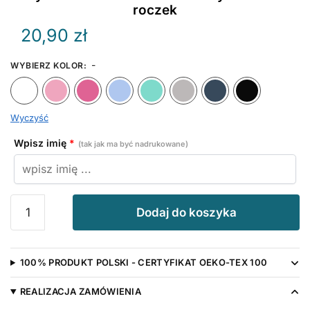
roczek
20,90
zł
-
WYBIERZ KOLOR
:
Biały
Różowy
Ciemny Różowy
Błękitny
Miętowy
Szary
Granat
Wyczyść
Wpisz imię
*
(tak jak ma być nadrukowane)
ilość
Dodaj do koszyka
Jedynka
z
Imieniem
100% PRODUKT POLSKI - CERTYFIKAT OEKO-TEX 100
Nadruk
Złoty
REALIZACJA ZAMÓWIENIA
-