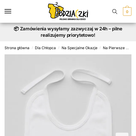
Skip
Skip
to
to
0
navigation
content
📦 Zamówienia wysyłamy zazwyczaj w 24h – pilne
realizujemy priorytetowo!
Strona główna
Dla Chłopca
Na Specjalne Okazje
Na Pierwsze Urodziny
/
/
/