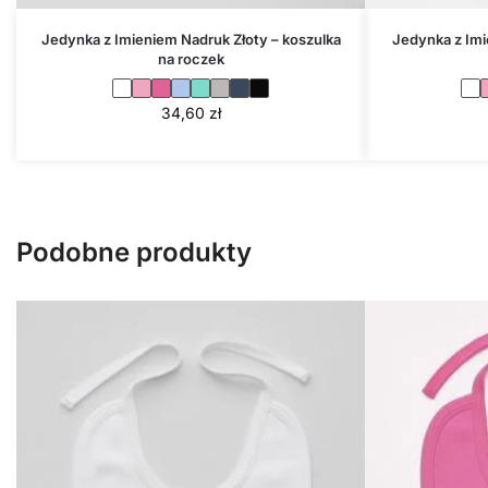
Jedynka z Imieniem Nadruk Złoty – koszulka
Jedynka z Imi
na roczek
34,60
zł
Podobne produkty