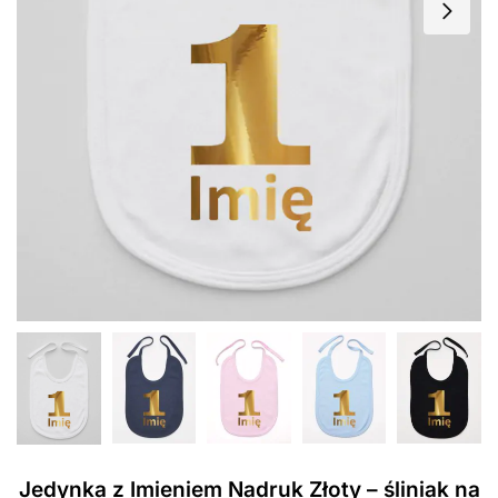
Jedynka z Imieniem Nadruk Złoty – śliniak na