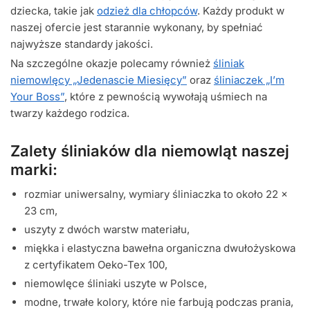
dziecka, takie jak
odzież dla chłopców
. Każdy produkt w
naszej ofercie jest starannie wykonany, by spełniać
najwyższe standardy jakości.
Na szczególne okazje polecamy również
śliniak
niemowlęcy „Jedenascie Miesięcy”
oraz
śliniaczek „I’m
Your Boss”
, które z pewnością wywołają uśmiech na
twarzy każdego rodzica.
Zalety śliniaków dla niemowląt naszej
marki:
rozmiar uniwersalny, wymiary śliniaczka to około 22 x
23 cm,
uszyty z dwóch warstw materiału,
miękka i elastyczna bawełna organiczna dwułożyskowa
z certyfikatem Oeko-Tex 100,
niemowlęce śliniaki uszyte w Polsce,
modne, trwałe kolory, które nie farbują podczas prania,