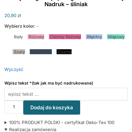
Nadruk – śliniak
20,90
zł
Wybierz kolor
:
-
Biały
Różowy
Ciemny Różowy
Błękitny
Miętowy
Szary
Granatowy
Czarny
Wyczyść
Wpisz tekst
*
(tak jak ma być nadrukowane)
ilość
Dodaj do koszyka
Wszystkiego
Najlepszego
100% PRODUKT POLSKI - certyfikat Oeko-Tex 100
Mamusiu…
Realizacja zamówienia
Złoty