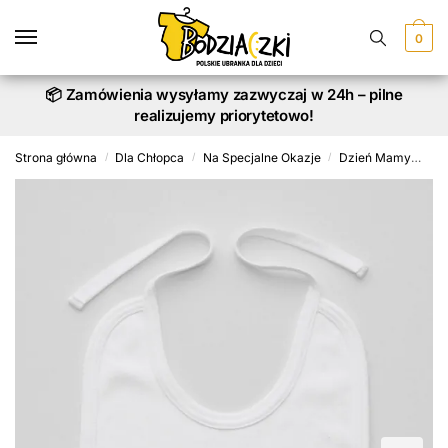
Skip
Skip
to
to
0
navigation
content
📦 Zamówienia wysyłamy zazwyczaj w 24h – pilne
realizujemy priorytetowo!
Strona główna
Dla Chłopca
Na Specjalne Okazje
Dzień Mamy
Wsz
/
/
/