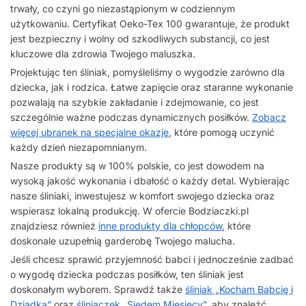
trwały, co czyni go niezastąpionym w codziennym
użytkowaniu. Certyfikat Oeko-Tex 100 gwarantuje, że produkt
jest bezpieczny i wolny od szkodliwych substancji, co jest
kluczowe dla zdrowia Twojego maluszka.
Projektując ten śliniak, pomyśleliśmy o wygodzie zarówno dla
dziecka, jak i rodzica. Łatwe zapięcie oraz staranne wykonanie
pozwalają na szybkie zakładanie i zdejmowanie, co jest
szczególnie ważne podczas dynamicznych posiłków.
Zobacz
więcej ubranek na specjalne okazje
, które pomogą uczynić
każdy dzień niezapomnianym.
Nasze produkty są w 100% polskie, co jest dowodem na
wysoką jakość wykonania i dbałość o każdy detal. Wybierając
nasze śliniaki, inwestujesz w komfort swojego dziecka oraz
wspierasz lokalną produkcję. W ofercie Bodziaczki.pl
znajdziesz również
inne produkty dla chłopców
, które
doskonale uzupełnią garderobę Twojego malucha.
Jeśli chcesz sprawić przyjemność babci i jednocześnie zadbać
o wygodę dziecka podczas posiłków, ten śliniak jest
doskonałym wyborem. Sprawdź także
śliniak „Kocham Babcię i
Dziadka”
oraz
śliniaczek „Siedem Miesięcy”
, aby znaleźć