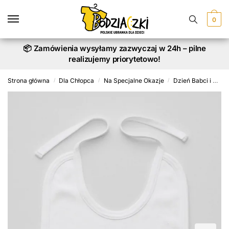
Skip
Skip
to
to
0
navigation
content
📦 Zamówienia wysyłamy zazwyczaj w 24h – pilne
realizujemy priorytetowo!
Strona główna
Dla Chłopca
Na Specjalne Okazje
Dzień Babci i Dziadka
/
/
/