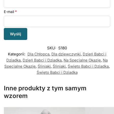
E-mail
*
SKU:
S180
Kategorii:
Dla Chłopca
,
Dla dziewczynki
,
Dzień Babci i
Dziadka
,
Dzień Babci i Dziadka
,
Na Specjalne Okazje
,
Na
Specjalne Okazje
,
Śliniaki
,
Śliniaki
,
Święto Babci i Dziadka
,
Święto Babci i Dziadka
Inne produkty z tym samym
wzorem