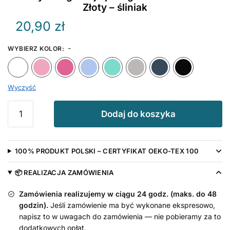
Złoty – śliniak
20,90
zł
-
WYBIERZ KOLOR
:
Biały
Różowy
Ciemny Różowy
Błękitny
Miętowy
Szary
Granat
Wyczyść
ilość
Dodaj do koszyka
Wszystkiego
Najlepszego
Babciu
100% PRODUKT POLSKI – CERTYFIKAT OEKO-TEX 100
Nadruk
Złoty
📦 REALIZACJA ZAMÓWIENIA
-
śliniak
Zamówienia realizujemy w ciągu 24 godz. (maks. do 48
godzin).
Jeśli zamówienie ma być wykonane ekspresowo,
napisz to w uwagach do zamówienia — nie pobieramy za to
dodatkowych opłat.