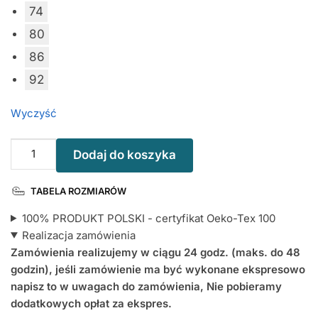
74
80
86
92
Wyczyść
ilość
Dodaj do koszyka
Wszystkiego
Najlepszego
TABELA ROZMIARÓW
Babciu
-
100% PRODUKT POLSKI - certyfikat Oeko-Tex 100
bodziak
Realizacja zamówienia
niemowlęcy
Zamówienia realizujemy w ciągu 24 godz. (maks. do 48
godzin), jeśli zamówienie ma być wykonane ekspresowo
napisz to w uwagach do zamówienia, Nie pobieramy
dodatkowych opłat za ekspres.