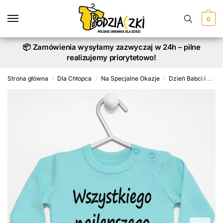
Skip
Skip
to
to
0
navigation
content
📦 Zamówienia wysyłamy zazwyczaj w 24h – pilne
realizujemy priorytetowo!
Strona główna
Dla Chłopca
Na Specjalne Okazje
Dzień Babci i Dziadka
/
/
/