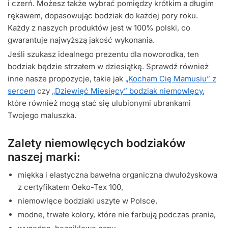
i czerń. Możesz także wybrać pomiędzy krótkim a długim
rękawem, dopasowując bodziak do każdej pory roku.
Każdy z naszych produktów jest w 100% polski, co
gwarantuje najwyższą jakość wykonania.
Jeśli szukasz idealnego prezentu dla noworodka, ten
bodziak będzie strzałem w dziesiątkę. Sprawdź również
inne nasze propozycje, takie jak
„Kocham Cię Mamusiu” z
sercem
czy
„Dziewięć Miesięcy” bodziak niemowlęcy
,
które również mogą stać się ulubionymi ubrankami
Twojego maluszka.
Zalety niemowlęcych bodziaków
naszej marki:
miękka i elastyczna bawełna organiczna dwułożyskowa
z certyfikatem Oeko-Tex 100,
niemowlęce bodziaki uszyte w Polsce,
modne, trwałe kolory, które nie farbują podczas prania,