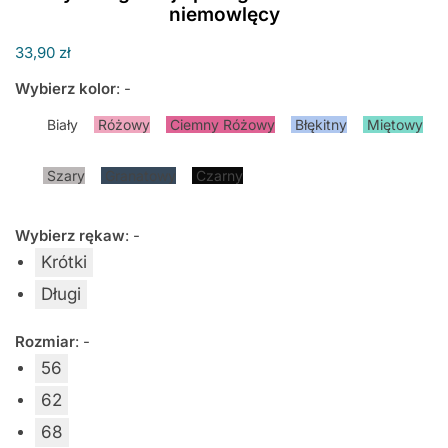
niemowlęcy
33,90
zł
Wybierz kolor
:
-
Biały
Różowy
Ciemny Różowy
Błękitny
Miętowy
Szary
Granatowy
Czarny
Wybierz rękaw
:
-
Krótki
Długi
Rozmiar
:
-
56
62
68