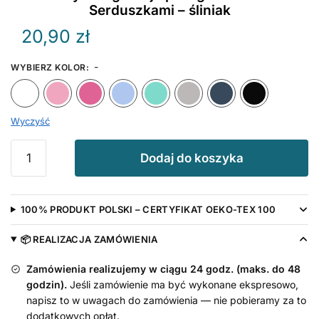
Serduszkami – śliniak
20,90
zł
-
WYBIERZ KOLOR
:
Biały
Różowy
Ciemny Różowy
Błękitny
Miętowy
Szary
Granat
Wyczyść
ilość
Dodaj do koszyka
Wszystkiego
Najlepszego
Babciu
100% PRODUKT POLSKI – CERTYFIKAT OEKO-TEX 100
z
Serduszkami
📦 REALIZACJA ZAMÓWIENIA
-
śliniak
Zamówienia realizujemy w ciągu 24 godz. (maks. do 48
godzin).
Jeśli zamówienie ma być wykonane ekspresowo,
napisz to w uwagach do zamówienia — nie pobieramy za to
dodatkowych opłat.