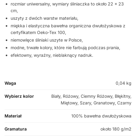
rozmiar uniwersalny, wymiary śliniaczka to około 22 x 23
cm,
uszyty z dwóch warstw materiału,
miękka i elastyczna bawełna organiczna dwułożyskowa z
certyfikatem Oeko-Tex 100,
niemowlęce śliniaki uszyte w Polsce,
modne, trwałe kolory, które nie farbują podczas prania,
efektowny, wyraźny, nieblaknący nadruk.
Waga
0,04 kg
Wybierz kolor
Biały, Różowy, Ciemny Różowy, Błękitny,
Miętowy, Szary, Granatowy, Czarny
Materiał
100% bawełna dwułożyskowa
Gramatura
około 180 g/m2