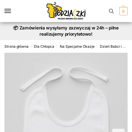
Skip
Skip
to
to
0
navigation
content
📦 Zamówienia wysyłamy zazwyczaj w 24h – pilne
realizujemy priorytetowo!
Strona główna
Dla Chłopca
Na Specjalne Okazje
Dzień Babci i Dziadka
/
/
/