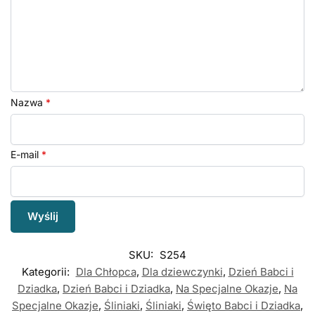
Nazwa
*
E-mail
*
SKU:
S254
Kategorii:
Dla Chłopca
,
Dla dziewczynki
,
Dzień Babci i
Dziadka
,
Dzień Babci i Dziadka
,
Na Specjalne Okazje
,
Na
Specjalne Okazje
,
Śliniaki
,
Śliniaki
,
Święto Babci i Dziadka
,