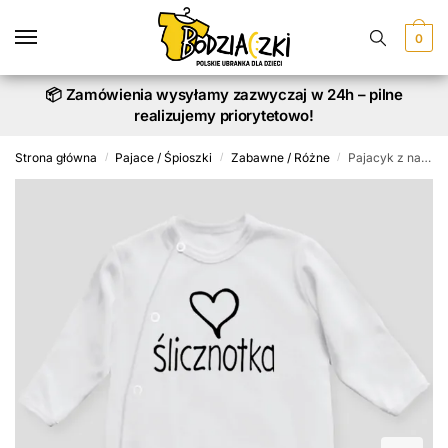
Skip
Skip
to
to
0
navigation
content
📦 Zamówienia wysyłamy zazwyczaj w 24h – pilne
realizujemy priorytetowo!
Strona główna
Pajace / Śpioszki
Zabawne / Różne
Pajacyk z nadrukiem Ślicznotka z Sercem
/
/
/