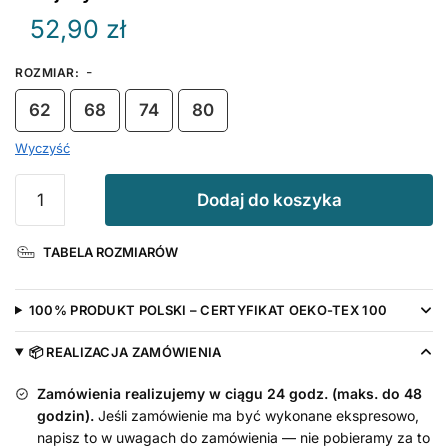
52,90
zł
-
ROZMIAR
:
62
68
74
80
Wyczyść
ilość
Dodaj do koszyka
Pajacyk
z
TABELA ROZMIARÓW
nadrukiem
Ślicznotka
z
100% PRODUKT POLSKI – CERTYFIKAT OEKO-TEX 100
Sercem
📦 REALIZACJA ZAMÓWIENIA
Zamówienia realizujemy w ciągu 24 godz. (maks. do 48
godzin).
Jeśli zamówienie ma być wykonane ekspresowo,
napisz to w uwagach do zamówienia — nie pobieramy za to