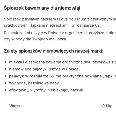
Śpioszek bawełniany dla niemowląt
Śpioszek z trwałym napisem I Love You Mum z czerwonym ser
praktycznymi „łapkami niedrapkami” w rozmiarze 62.
Pajacyk został uszyty w Polsce z organicznej, przyjaznej dl
czy w nocy dla Twojego maluszka.
Zalety śpioszków niemowlęcych naszej marki:
miękka i elastyczna bawełna organiczna dwułożyskowa z 
niemowlęce pajacyki uszyte w Polsce,
pajacyk w rozmiarze 62 ma praktyczne odwijane „łapki n
wygodne, bezniklowe napy,
efektowny, wyraźny, nieblaknący nadruk.
Waga
0,1 kg