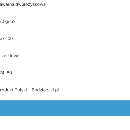
awełna dwułożyskowa
180 g/m2
ex 100
ezniklowe
 74, 80
odukt Polski – Bodziaczki.pl