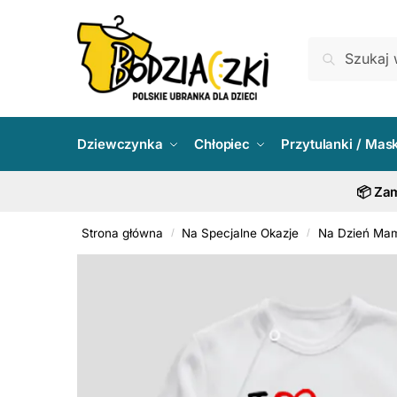
Skip
Skip
to
to
Szukaj:
Szukaj
navigation
content
Dziewczynka
Chłopiec
Przytulanki / Mas
📦 Zam
Strona główna
Na Specjalne Okazje
Na Dzień Ma
/
/