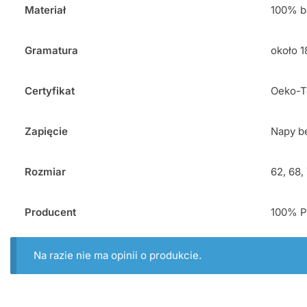
Materiał
100% b
Gramatura
około 
Certyfikat
Oeko-T
Zapięcie
Napy b
Rozmiar
62, 68,
Producent
100% Pr
Na razie nie ma opinii o produkcie.