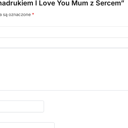
z nadrukiem I Love You Mum z Sercem”
a są oznaczone
*