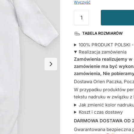
Wyczyść
ilość
Pajacyk
z
TABELA ROZMIARÓW
nadrukiem
I
100% PRODUKT POLSKI - c
Love
Realizacja zamówienia
You
Zamówienia realizujemy w c
Mum
zamówienie ma być wykona
z
zamówienia, Nie pobieramy
Sercem
Dostawa Orlen Paczka, Poczt
W przypadku produktów per
tekstu nadruku w związku z
Jak zmienić kolor nadruk
Koszt i czas dostawy
DARMOWA DOSTAWA OD 2
Gwarantowana bezpieczna p