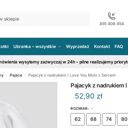
455 408 454
kotki
Ubranka – wszystkie
Wyprzedaż
Kontakt
FAQ
ówienia wysyłamy zazwyczaj w 24h – pilne realizujemy priory
my
Pajace
Pajacyk z nadrukiem I Love You Mum z Sercem
/
/
Pajacyk z nadrukiem 
52,90
zł
-
ROZMIAR
:
62
68
74
80