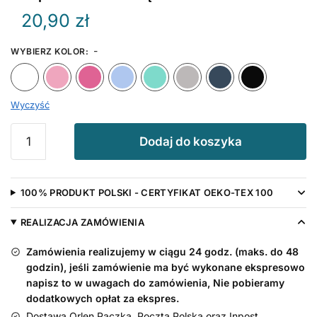
20,90
zł
-
WYBIERZ KOLOR
:
Biały
Różowy
Ciemny Różowy
Błękitny
Miętowy
Szary
Granat
Wyczyść
ilość
Dodaj do koszyka
Czapeczka
niemowlęca
Ślicznotka
100% PRODUKT POLSKI - CERTYFIKAT OEKO-TEX 100
z
Sercem
REALIZACJA ZAMÓWIENIA
Zamówienia realizujemy w ciągu 24 godz. (maks. do 48
godzin), jeśli zamówienie ma być wykonane ekspresowo
napisz to w uwagach do zamówienia, Nie pobieramy
dodatkowych opłat za ekspres.
Dostawa Orlen Paczka, Poczta Polska oraz Inpost