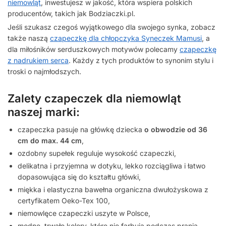
niemowląt
, inwestujesz w jakość, która wspiera polskich
producentów, takich jak Bodziaczki.pl.
Jeśli szukasz czegoś wyjątkowego dla swojego synka, zobacz
także naszą
czapeczkę dla chłopczyka Syneczek Mamusi
, a
dla miłośników serduszkowych motywów polecamy
czapeczkę
z nadrukiem serca
. Każdy z tych produktów to synonim stylu i
troski o najmłodszych.
Zalety czapeczek dla niemowląt
naszej marki:
czapeczka pasuje na główkę dziecka
o obwodzie od 36
cm do max. 44 cm
,
ozdobny supełek reguluje wysokość czapeczki,
delikatna i przyjemna w dotyku, lekko rozciągliwa i łatwo
dopasowująca się do kształtu główki,
miękka i elastyczna bawełna organiczna dwułożyskowa z
certyfikatem Oeko-Tex 100,
niemowlęce czapeczki uszyte w Polsce,
modne, trwałe kolory, które nie farbują podczas prania,