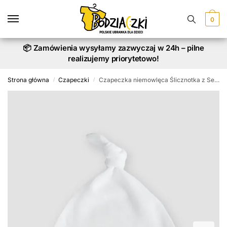
Skip
Skip
to
to
0
navigation
content
📦 Zamówienia wysyłamy zazwyczaj w 24h – pilne
realizujemy priorytetowo!
Strona główna
Czapeczki
Czapeczka niemowlęca Ślicznotka z Sercem
/
/