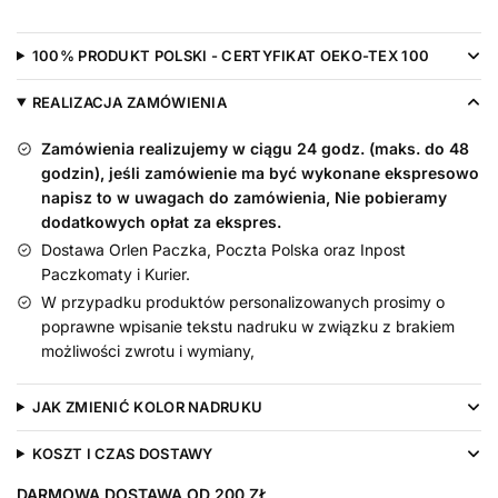
Braciszka
z
100% PRODUKT POLSKI - CERTYFIKAT OEKO-TEX 100
Sercem
REALIZACJA ZAMÓWIENIA
Zamówienia realizujemy w ciągu 24 godz. (maks. do 48
godzin), jeśli zamówienie ma być wykonane ekspresowo
napisz to w uwagach do zamówienia, Nie pobieramy
dodatkowych opłat za ekspres.
Dostawa Orlen Paczka, Poczta Polska oraz Inpost
Paczkomaty i Kurier.
W przypadku produktów personalizowanych prosimy o
poprawne wpisanie tekstu nadruku w związku z brakiem
możliwości zwrotu i wymiany,
JAK ZMIENIĆ KOLOR NADRUKU
KOSZT I CZAS DOSTAWY
DARMOWA DOSTAWA OD 200 ZŁ