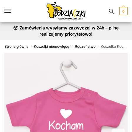
Skip
Skip
to
to
0
navigation
content
📦 Zamówienia wysyłamy zazwyczaj w 24h – pilne
realizujemy priorytetowo!
Strona główna
Koszulki niemowlęce
Rodzeństwo
Koszulka Kocham Mojego Braciszka z Sercem
/
/
/