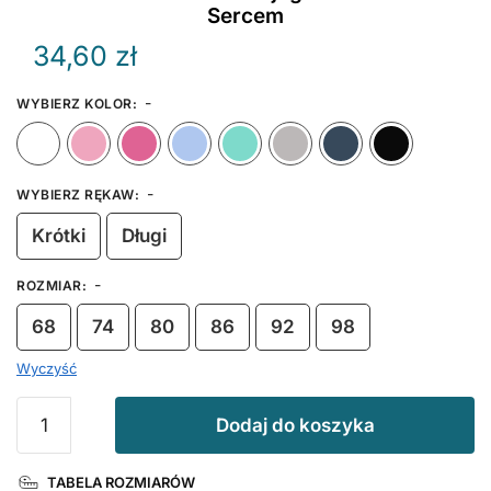
Sercem
34,60
zł
-
WYBIERZ KOLOR
:
Biały
Różowy
Ciemny Różowy
Błękitny
Miętowy
Szary
Granat
-
WYBIERZ RĘKAW
:
Krótki
Długi
-
ROZMIAR
:
68
74
80
86
92
98
Wyczyść
ilość
Dodaj do koszyka
Koszulka
Kocham
TABELA ROZMIARÓW
Mojego