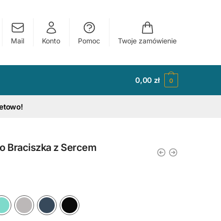
Mail
Konto
Pomoc
Twoje zamówienie
0,00
zł
0
tetowo!
o Braciszka z Sercem
y
Ciemny Różowy
Błękitny
Miętowy
Szary
Granatowy
Czarny