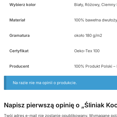
Wybierz kolor
Biały, Różowy, Ciemny 
Materiał
100% bawełna dwułoż
Gramatura
około 180 g/m2
Certyfikat
Oeko-Tex 100
Producent
100% Produkt Polski – 
Na razie nie ma opinii o produkcie.
Napisz pierwszą opinię o „Śliniak K
Twój adres e-mail nie zostanie opublikowany.
Wymagane pol