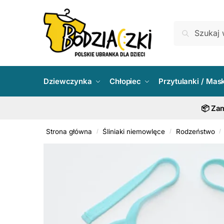
Skip
Skip
to
to
Szukaj:
Szukaj
navigation
content
Dziewczynka
Chłopiec
Przytulanki / Mas
📦 Zam
Strona główna
Śliniaki niemowlęce
Rodzeństwo
/
/
/