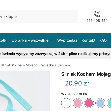
455 408 454
kotki
Ubranka – wszystkie
Wyprzedaż
Kontakt
FAQ
ówienia wysyłamy zazwyczaj w 24h – pilne realizujemy priory
Śliniak Kocham Mojego Braciszka z Sercem
Śliniak Kocham Mojeg
20,90
zł
-
WYBIERZ KOLOR
:
Biały
Różow