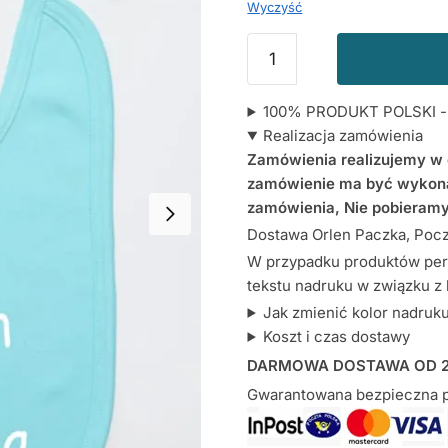
Wyczyść
ilość
Śliniak
Kocham
100% PRODUKT POLSKI - c
Mojego
Realizacja zamówienia
Braciszka
Zamówienia realizujemy w c
z
zamówienie ma być wykona
Sercem
zamówienia, Nie pobieramy
Dostawa Orlen Paczka, Poczt
W przypadku produktów per
tekstu nadruku w związku z
Jak zmienić kolor nadruk
Koszt i czas dostawy
DARMOWA DOSTAWA OD 2
Gwarantowana bezpieczna p