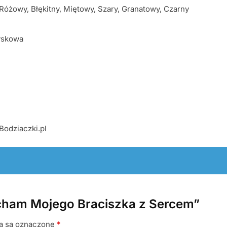
Różowy, Błękitny, Miętowy, Szary, Granatowy, Czarny
yskowa
Bodziaczki.pl
ocham Mojego Braciszka z Sercem”
a są oznaczone
*