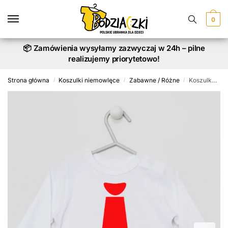
Skip
Skip
to
to
0
navigation
content
📦 Zamówienia wysyłamy zazwyczaj w 24h – pilne
realizujemy priorytetowo!
Strona główna
Koszulki niemowlęce
Zabawne / Różne
Koszulka Krawat w kolorze czerwonym
/
/
/