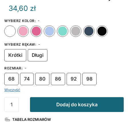
34,60
zł
-
WYBIERZ KOLOR
:
Biały
Różowy
Ciemny Różowy
Błękitny
Miętowy
Szary
Granat
-
WYBIERZ RĘKAW
:
Krótki
Długi
-
ROZMIAR
:
68
74
80
86
92
98
Wyczyść
ilość
Dodaj do koszyka
Koszulka
Krawat
TABELA ROZMIARÓW
w
kolorze