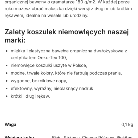
organicznej bawełny o gramaturze 180 g/m2. W każdej porze
roku możesz ubrać maluszka dzięki wersji z długim lub krótkim
rękawem, idealne na wesele lub urodziny.
Zalety koszulek niemowlęcych naszej
marki:
miękka i elastyczna bawełna organiczna dwułożyskowa z
certyfikatem Oeko-Tex 100,
niemowlęce koszulki uszyte w Polsce,
modne, trwałe kolory, które nie farbują podczas prania,
wygodne, bezniklowe napy,
efektowny, wyraźny, nieblaknący nadruk
krótki i długi rękaw.
Waga
0,1 kg
Wybierz kolor
Biały, Różowy, Ciemny Różowy, Błękitny,