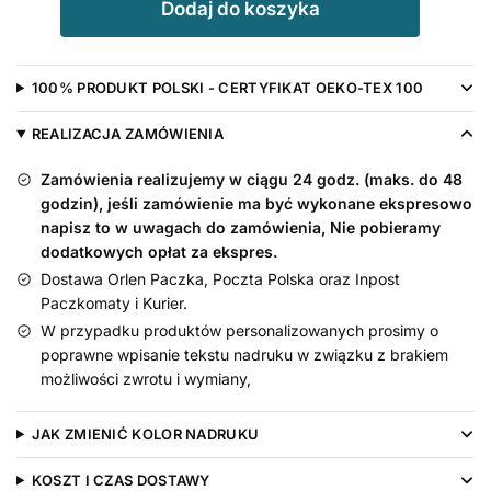
Dodaj do koszyka
Body
Królowa
Jest
100% PRODUKT POLSKI - CERTYFIKAT OEKO-TEX 100
Tylko
Jedna
REALIZACJA ZAMÓWIENIA
krótki
rękaw,
Zamówienia realizujemy w ciągu 24 godz. (maks. do 48
rozmiar
godzin), jeśli zamówienie ma być wykonane ekspresowo
74,
napisz to w uwagach do zamówienia, Nie pobieramy
dodatkowych opłat za ekspres.
kolor
Dostawa Orlen Paczka, Poczta Polska oraz Inpost
biały
Paczkomaty i Kurier.
W przypadku produktów personalizowanych prosimy o
poprawne wpisanie tekstu nadruku w związku z brakiem
możliwości zwrotu i wymiany,
JAK ZMIENIĆ KOLOR NADRUKU
KOSZT I CZAS DOSTAWY