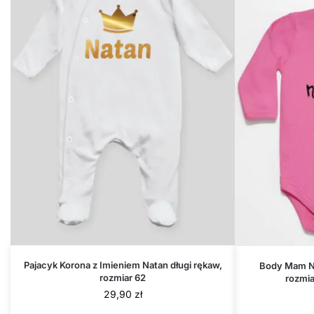
Pajacyk Korona z Imieniem Natan długi rękaw,
Body Mam Na
rozmiar 62
rozmia
29,90
zł