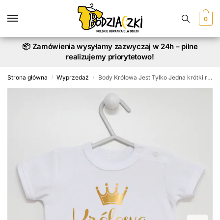
Skip
Skip
to
to
0
navigation
content
📦 Zamówienia wysyłamy zazwyczaj w 24h – pilne
realizujemy priorytetowo!
Strona główna
Wyprzedaż
Body Królowa Jest Tylko Jedna krótki rękaw, rozmiar 74, kolor biały
/
/