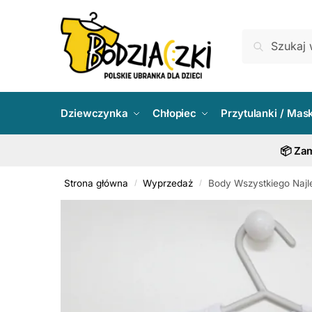
Skip
Skip
to
to
Szukaj:
Szukaj
navigation
content
Dziewczynka
Chłopiec
Przytulanki / Mas
📦 Zam
Strona główna
Wyprzedaż
Body Wszystkiego Najle
/
/