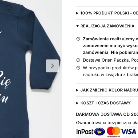
Pierwszy
Dzień
100% PRODUKT POLSKI - C
Mamy
długi
REALIZACJA ZAMÓWIENIA
rękaw,
rozmiar
Zamówienia realizujemy w 
56,
zamówienie ma być wyko
kolor
zamówienia, Nie pobiera
granatowy
Dostawa Orlen Paczka, Pocz
W przypadku produktów pe
nadruku w związku z braki
JAK ZMIENIĆ KOLOR NADR
KOSZT I CZAS DOSTAWY
DARMOWA DOSTAWA OD 200
Gwarantowana bezpieczna pła