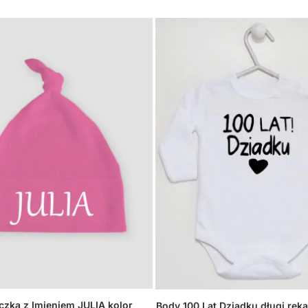
zka z Imieniem JULIA kolor
Body 100 Lat Dziadku długi ręk