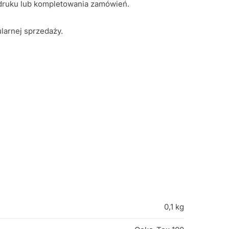
adruku lub kompletowania zamówień.
larnej sprzedaży.
0,1 kg