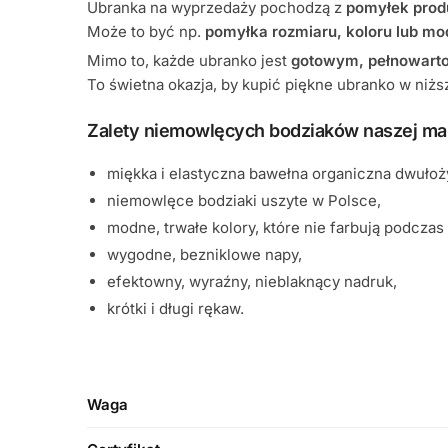
Ubranka na wyprzedaży pochodzą z
pomyłek prod
Może to być np.
pomyłka rozmiaru, koloru lub mo
Mimo to, każde ubranko jest
gotowym, pełnowart
To świetna okazja, by kupić piękne ubranko w niższ
Zalety niemowlęcych bodziaków naszej mar
miękka i elastyczna bawełna organiczna dwułoż
niemowlęce bodziaki uszyte w Polsce,
modne, trwałe kolory, które nie farbują podczas 
wygodne, bezniklowe napy,
efektowny, wyraźny, nieblaknący nadruk,
krótki i długi rękaw.
Waga