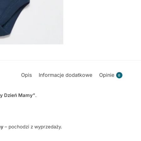
Opis
Informacje dodatkowe
Opinie
0
zy Dzień Mamy”
.
ny
– pochodzi z wyprzedaży.