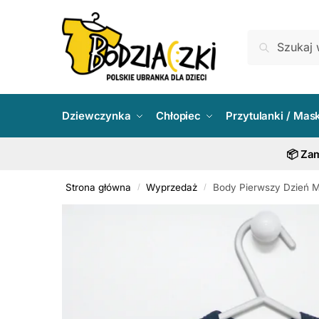
Skip
Skip
to
to
Szukaj:
Szukaj
navigation
content
Dziewczynka
Chłopiec
Przytulanki / Mas
📦 Zam
Strona główna
Wyprzedaż
Body Pierwszy Dzień M
/
/