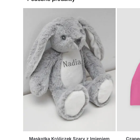
Maskotka Króliczek Szary z Imieniem
Czapec