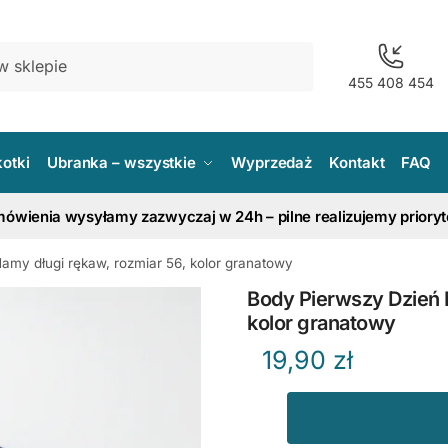
455 408 454
kotki
Ubranka – wszystkie
Wyprzedaż
Kontakt
FAQ
ówienia wysyłamy zazwyczaj w 24h – pilne realizujemy priory
amy długi rękaw, rozmiar 56, kolor granatowy
Body Pierwszy Dzień 
kolor granatowy
19,90
zł
ilość
Body