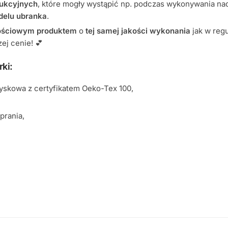
ukcyjnych
, które mogły wystąpić np. podczas wykonywania n
delu ubranka
.
ościowym produktem
o
tej samej jakości wykonania
jak w regu
ej cenie! 💕
ki:
yskowa z certyfikatem Oeko-Tex 100,
prania,