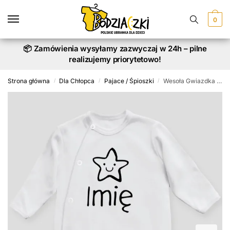
Skip
Skip
to
to
0
navigation
content
📦 Zamówienia wysyłamy zazwyczaj w 24h – pilne
realizujemy priorytetowo!
Strona główna
Dla Chłopca
Pajace / Śpioszki
Wesoła Gwiazdka z Imieniem Dziecka – pajacyk
/
/
/