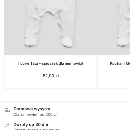
I Love Tata – śpioszek dla niemowląt
Kocham Moj
52,90
zł
Darmowa wysyłka
Dla zamówień od 200 zł
Zwroty do 30 dni
Zwroty zgodnie z ustawą