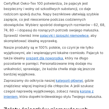
Certyfikat Oeko-Tex 100 potwierdza, że pajacyk jest
bezpieczny i wolny od szkodliwych substancji, co daje
rodzicom spokój ducha. Napy bezniklowe ułatwiają szybkie
zapięcie, co jest nieocenione podczas codziennych
obowiązków. Wybierz spośród dostępnych rozmiarów – 62, 68,
74, 80 – i dopasuj do rosnących potrzeb swojego maluszka.
Sprawdź również inne
pajacyki i śpioszki niemowlęce
, aby
skompletować idealną wyprawkę.
Nasze produkty są w 100% polskie, co czyni je nie tylko
wyjątkowymi, ale i wspierającymi lokalne rzemiosło. Pajacyk to
także idealny
prezent dla noworodka
, który na długo
pozostanie w pamięci. Personalizowane imię dodaje mu
unikalności, sprawiając, że każda chwila staje się jeszcze
bardziej wyjątkowa.
Zapraszamy do odkrycia naszej
kategorii głównej
, gdzie
znajdziesz więcej inspiracji dla chłopców. A jeśli szukasz
czegoś naprawdę wyjątkowego, zobacz naszą
koronę z
imieniem
, która dopełni królewskiego stylu Twojego maluszka.