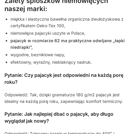
Zalety śpioszków niemowlęcych
naszej marki:
miękka i elastyczna bawełna organiczna dwułożyskowa z
certyfikatem Oeko-Tex 100,
niemowlęce pajacyki uszyte w Polsce,
pajacyk w rozmiarze 62 ma praktyczne odwijane „łapki
niedrapki”,
wygodne, bezniklowe napy,
efektowny, wyraźny, nieblaknący nadruk.
Pytanie: Czy pajacyk jest odpowiedni na każdą porę
roku?
Odpowiedź: Tak, dzięki gramaturze 180 g/m2 pajacyk jest
idealny na każdą porę roku, zapewniając komfort termiczny.
Pytanie: Jak najlepiej dbać o pajacyk, aby długo
wyglądał jak nowy?
Odpowiedź: Zalecamy pranie w temperaturze do 40°C i