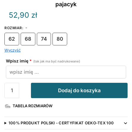
pajacyk
52,90
zł
-
ROZMIAR
:
62
68
74
80
Wyczyść
Wpisz imię
*
(tak jak ma być nadrukowane)
ilość
Dodaj do koszyka
Wesoła
Gwiazdka
TABELA ROZMIARÓW
z
Imieniem
Dziecka
100% PRODUKT POLSKI - CERTYFIKAT OEKO-TEX 100
-