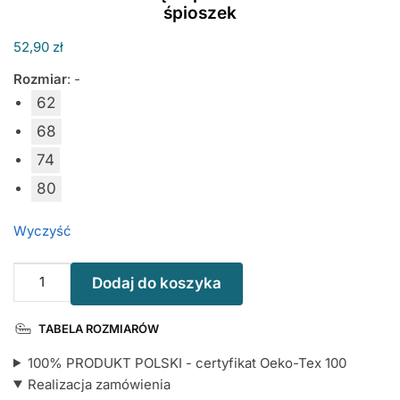
śpioszek
52,90
zł
Rozmiar
:
-
62
68
74
80
Wyczyść
ilość
Dodaj do koszyka
Moi
Rodzice
TABELA ROZMIARÓW
Są
Super
100% PRODUKT POLSKI - certyfikat Oeko-Tex 100
z
Realizacja zamówienia