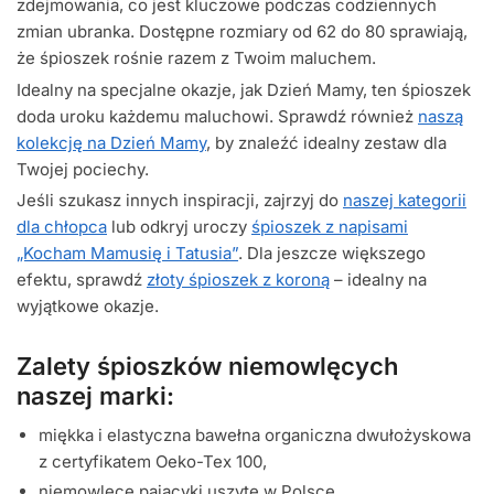
zdejmowania, co jest kluczowe podczas codziennych
zmian ubranka. Dostępne rozmiary od 62 do 80 sprawiają,
że śpioszek rośnie razem z Twoim maluchem.
Idealny na specjalne okazje, jak Dzień Mamy, ten śpioszek
doda uroku każdemu maluchowi. Sprawdź również
naszą
kolekcję na Dzień Mamy
, by znaleźć idealny zestaw dla
Twojej pociechy.
Jeśli szukasz innych inspiracji, zajrzyj do
naszej kategorii
dla chłopca
lub odkryj uroczy
śpioszek z napisami
„Kocham Mamusię i Tatusia”
. Dla jeszcze większego
efektu, sprawdź
złoty śpioszek z koroną
– idealny na
wyjątkowe okazje.
Zalety śpioszków niemowlęcych
naszej marki:
miękka i elastyczna bawełna organiczna dwułożyskowa
z certyfikatem Oeko-Tex 100,
niemowlęce pajacyki uszyte w Polsce,