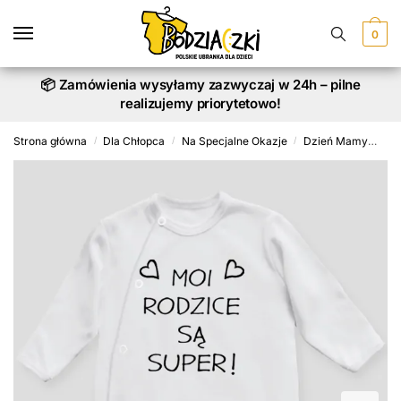
Skip
Skip
to
to
0
navigation
content
📦 Zamówienia wysyłamy zazwyczaj w 24h – pilne
realizujemy priorytetowo!
Strona główna
Dla Chłopca
Na Specjalne Okazje
Dzień Mamy
Moi
/
/
/