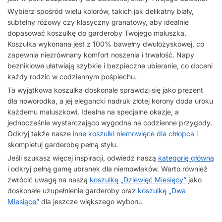
Wybierz spośród wielu kolorów, takich jak delikatny biały,
subtelny różowy czy klasyczny granatowy, aby idealnie
dopasować koszulkę do garderoby Twojego maluszka.
Koszulka wykonana jest z 100% bawełny dwułożyskowej, co
zapewnia niezrównany komfort noszenia i trwałość. Napy
bezniklowe ułatwiają szybkie i bezpieczne ubieranie, co doceni
każdy rodzic w codziennym pośpiechu.
Ta wyjątkowa koszulka doskonale sprawdzi się jako prezent
dla noworodka, a jej elegancki nadruk złotej korony doda uroku
każdemu maluszkowi. Idealna na specjalne okazje, a
jednocześnie wystarczająco wygodna na codzienne przygody.
Odkryj także nasze
inne koszulki niemowlęce dla chłopca
i
skompletuj garderobę pełną stylu.
Jeśli szukasz więcej inspiracji, odwiedź naszą
kategorię główną
i odkryj pełną gamę ubranek dla niemowlaków. Warto również
zwrócić uwagę na naszą
koszulkę „Dziewięć Miesięcy”
jako
doskonałe uzupełnienie garderoby oraz
koszulkę „Dwa
Miesiące”
dla jeszcze większego wyboru.