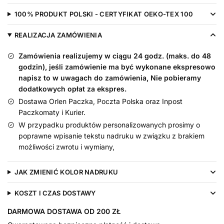
Nadruk
100% PRODUKT POLSKI - CERTYFIKAT OEKO-TEX 100
Złoty
-
REALIZACJA ZAMÓWIENIA
koszulka
Zamówienia realizujemy w ciągu 24 godz. (maks. do 48
godzin), jeśli zamówienie ma być wykonane ekspresowo
napisz to w uwagach do zamówienia, Nie pobieramy
dodatkowych opłat za ekspres.
Dostawa Orlen Paczka, Poczta Polska oraz Inpost
Paczkomaty i Kurier.
W przypadku produktów personalizowanych prosimy o
poprawne wpisanie tekstu nadruku w związku z brakiem
możliwości zwrotu i wymiany,
JAK ZMIENIĆ KOLOR NADRUKU
KOSZT I CZAS DOSTAWY
DARMOWA DOSTAWA OD 200 ZŁ