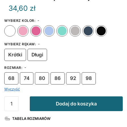
34,60
zł
-
WYBIERZ KOLOR
:
Biały
Różowy
Ciemny Różowy
Błękitny
Miętowy
Szary
Granat
-
WYBIERZ RĘKAW
:
Krótki
Długi
-
ROZMIAR
:
68
74
80
86
92
98
Wyczyść
ilość
Dodaj do koszyka
Pół
Roku
TABELA ROZMIARÓW
z
Koroną