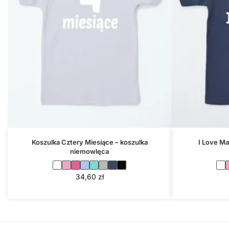
Koszulka Cztery Miesiące – koszulka
I Love Ma
niemowlęca
34,60
zł