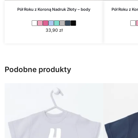
Pół Roku z Koroną Nadruk Złoty – body
Pół Roku z Ko
33,90
zł
Podobne produkty