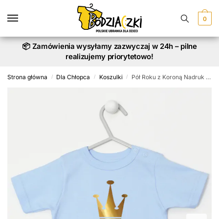
Skip
Skip
to
to
0
navigation
content
📦 Zamówienia wysyłamy zazwyczaj w 24h – pilne
realizujemy priorytetowo!
Strona główna
Dla Chłopca
Koszulki
Pół Roku z Koroną Nadruk Złoty – koszulka
/
/
/