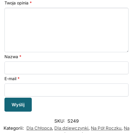
Twoja opinia
*
Nazwa
*
E-mail
*
SKU:
S249
Kategorii:
Dla Chłopca
,
Dla dziewczynki
,
Na Pół Roczku
,
Na