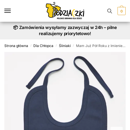
Skip
Skip
to
to
0
navigation
content
📦 Zamówienia wysyłamy zazwyczaj w 24h – pilne
realizujemy priorytetowo!
Strona główna
Dla Chłopca
Śliniaki
Mam Już Pół Roku z Imieniem Nadruk Złoty – śliniak
/
/
/