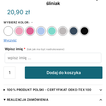
śliniak
20,90
zł
-
WYBIERZ KOLOR
:
Biały
Różowy
Ciemny Różowy
Błękitny
Miętowy
Szary
Granat
Wyczyść
Wpisz imię
*
(tak jak ma być nadrukowane)
ilość
Dodaj do koszyka
Mam
Już
Pół
100% PRODUKT POLSKI - CERTYFIKAT OEKO-TEX 100
Roku
z
REALIZACJA ZAMÓWIENIA
Imieniem