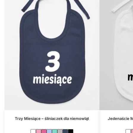
Trzy Miesiące – śliniaczek dla niemowląt
Jedenaście M