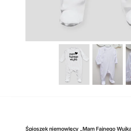
Śpioszek niemowlęcy „Mam Fajnego Wujka” 