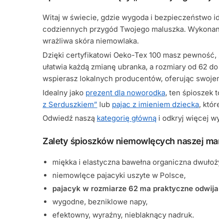
Witaj w świecie, gdzie wygoda i bezpieczeństwo i
codziennych przygód Twojego maluszka. Wykonany 
wrażliwa skóra niemowlaka.
Dzięki certyfikatowi Oeko-Tex 100 masz pewność, 
ułatwia każdą zmianę ubranka, a rozmiary od 62 d
wspierasz lokalnych producentów, oferując swojem
Idealny jako
prezent dla noworodka
, ten śpioszek 
z Serduszkiem”
lub
pajac z imieniem dziecka
, któ
Odwiedź naszą
kategorię główną
i odkryj więcej 
Zalety śpioszków niemowlęcych naszej mar
miękka i elastyczna bawełna organiczna dwułoż
niemowlęce pajacyki uszyte w Polsce,
pajacyk w rozmiarze 62 ma praktyczne odwijan
wygodne, bezniklowe napy,
efektowny, wyraźny, nieblaknący nadruk.