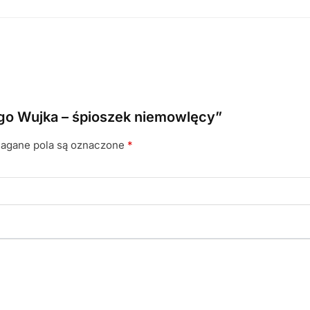
ego Wujka – śpioszek niemowlęcy”
gane pola są oznaczone
*