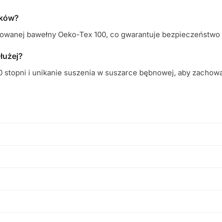
ików?
kowanej bawełny Oeko-Tex 100, co gwarantuje bezpieczeństwo n
dłużej?
stopni i unikanie suszenia w suszarce bębnowej, aby zachować