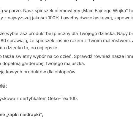
dą w parze. Nasz śpioszek niemowlęcy „Mam Fajnego Wujka” to n
z najwyższej jakości 100% bawełny dwułożyskowej, zapewnia d
że wybierasz produkt bezpieczny dla Twojego dziecka. Napy be
o 80 sprawiają, że śpioszek rośnie razem z Twoim maleństwem. 
u dziecku to, co najlepsze.
to także świetny wybór na co dzień. Sprawdź również nasze inne
re dopełnią garderobę Twojego maluszka.
wyjątkowych produktów dla chłopców.
ki:
yskowa z certyfikatem Oeko-Tex 100,
e „łapki niedrapki”,