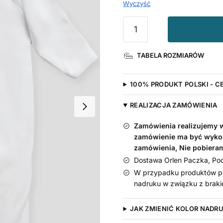
Wyczyść
ilość
Mam
Fajnego
TABELA ROZMIARÓW
Wujka
-
śpioszek
100% PRODUKT POLSKI - C
niemowlęcy
REALIZACJA ZAMÓWIENIA
Zamówienia realizujemy w 
zamówienie ma być wyko
zamówienia, Nie pobiera
Dostawa Orlen Paczka, Pocz
W przypadku produktów pe
nadruku w związku z braki
JAK ZMIENIĆ KOLOR NADR