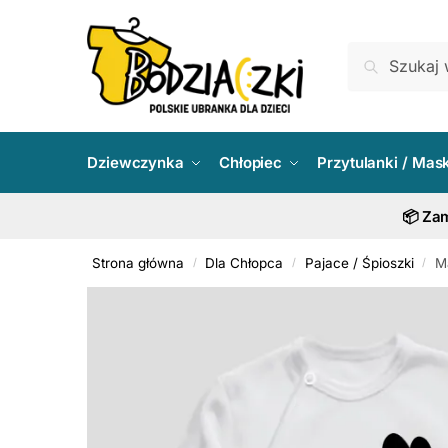
Skip
Skip
to
to
Szukaj:
Szukaj
navigation
content
Dziewczynka
Chłopiec
Przytulanki / Mas
📦 Zam
Strona główna
Dla Chłopca
Pajace / Śpioszki
M
/
/
/