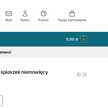
Mail
Konto
Pomoc
Twoje zamówienie
0,00
zł
0
tetowo!
 śpioszek niemowlęcy