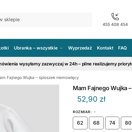
455 408 454
kotki
Ubranka – wszystkie
Wyprzedaż
Kontakt
FAQ
ówienia wysyłamy zazwyczaj w 24h – pilne realizujemy priory
am Fajnego Wujka – śpioszek niemowlęcy
Mam Fajnego Wujka –
52,90
zł
-
ROZMIAR
:
62
68
74
80