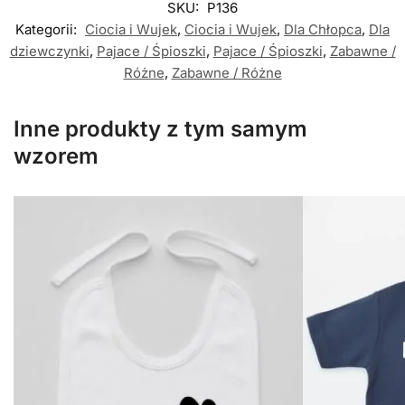
SKU:
P136
Kategorii:
Ciocia i Wujek
,
Ciocia i Wujek
,
Dla Chłopca
,
Dla
dziewczynki
,
Pajace / Śpioszki
,
Pajace / Śpioszki
,
Zabawne /
Różne
,
Zabawne / Różne
Inne produkty z tym samym
wzorem