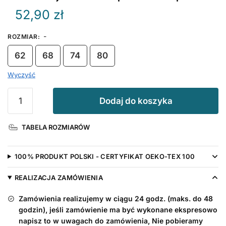
52,90
zł
-
ROZMIAR
:
62
68
74
80
Wyczyść
ilość
Dodaj do koszyka
Mam
Fajne
TABELA ROZMIARÓW
Ciocie
-
śpioszek
100% PRODUKT POLSKI - CERTYFIKAT OEKO-TEX 100
z
napisami
REALIZACJA ZAMÓWIENIA
Zamówienia realizujemy w ciągu 24 godz. (maks. do 48
godzin), jeśli zamówienie ma być wykonane ekspresowo
napisz to w uwagach do zamówienia, Nie pobieramy