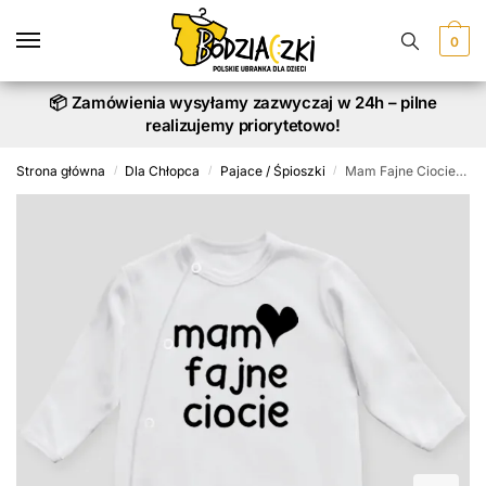
Skip
Skip
to
to
0
navigation
content
📦 Zamówienia wysyłamy zazwyczaj w 24h – pilne
realizujemy priorytetowo!
Strona główna
Dla Chłopca
Pajace / Śpioszki
Mam Fajne Ciocie – śpioszek z napisami
/
/
/