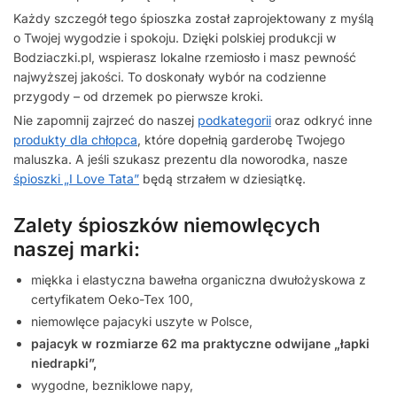
Każdy szczegół tego śpioszka został zaprojektowany z myślą
o Twojej wygodzie i spokoju. Dzięki polskiej produkcji w
Bodziaczki.pl, wspierasz lokalne rzemiosło i masz pewność
najwyższej jakości. To doskonały wybór na codzienne
przygody – od drzemek po pierwsze kroki.
Nie zapomnij zajrzeć do naszej
podkategorii
oraz odkryć inne
produkty dla chłopca
, które dopełnią garderobę Twojego
maluszka. A jeśli szukasz prezentu dla noworodka, nasze
śpioszki „I Love Tata”
będą strzałem w dziesiątkę.
Zalety śpioszków niemowlęcych
naszej marki:
miękka i elastyczna bawełna organiczna dwułożyskowa z
certyfikatem Oeko-Tex 100,
niemowlęce pajacyki uszyte w Polsce,
pajacyk w rozmiarze 62 ma praktyczne odwijane „łapki
niedrapki”,
wygodne, bezniklowe napy,