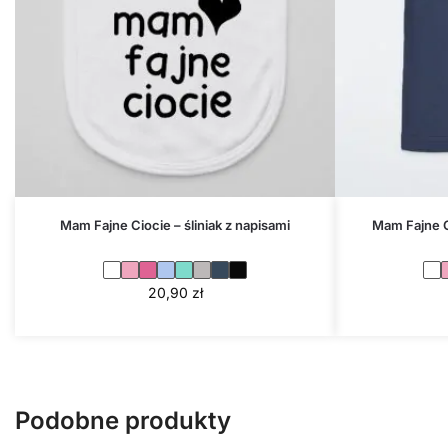
Mam Fajne Ciocie – śliniak z napisami
Mam Fajne C
20,90
zł
Podobne produkty