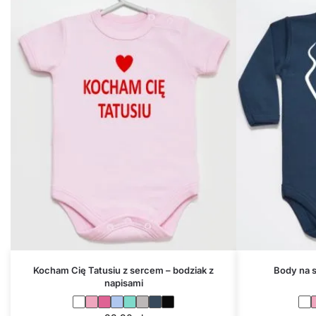
Kocham Cię Tatusiu z sercem – bodziak z
Body na 
napisami