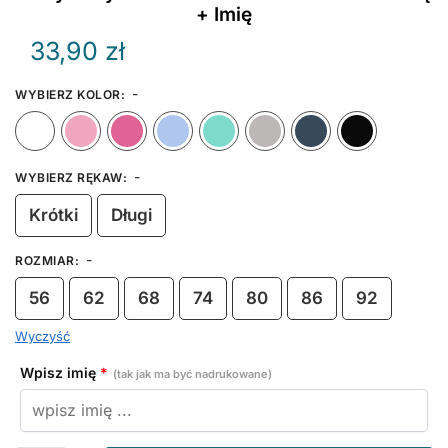
+ Imię
33,90
zł
-
WYBIERZ KOLOR
:
Biały
Różowy
Ciemny Różowy
Błękitny
Miętowy
Szary
Granat
-
WYBIERZ RĘKAW
:
Krótki
Długi
-
ROZMIAR
:
56
62
68
74
80
86
92
Wyczyść
Wpisz imię
*
(tak jak ma być nadrukowane)