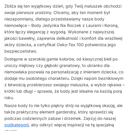
Zbliża się ten wyjątkowy dzień, gdy Twój maluszek obchodzi
swoje pierwsze urodziny. Chcemy, aby ten moment był
niezapomniany, dlatego przedstawiamy nasze body
niemowlęce – Body Jedynka Na Roczek z Laurami i Koroną,
które łączy elegancję z wygodą. Wykonane z najwyższej
jakości bawełny, zapewnia delikatność i komfort dla wrażliwej
skóry dziecka, a certyfikat Oeko-Tex 100 potwierdza jego
bezpieczeństwo.
Dostępne w szerokiej gamie kolorów, od klasycznej bieli po
uroczy miętowy czy głęboki granatowy, to ubranko dla
niemowlaka pozwala na personalizację z imieniem dziecka, co
dodaje mu osobistego charakteru. Dzięki napom bezniklowym
z łatwością przebierzesz swojego maluszka, a wybór rękawa –
krótki lub długi – sprawia, że body jest idealne na każdą porę
roku.
Nasze body to nie tylko piękny strój na wyjątkową okazję, ale
także praktyczny element garderoby, który sprawdzi się
podczas codziennych zabaw i drzemek. Zajrzyj do naszej
podkategorii
, aby odkryć więcej inspiracji na tę specjalną