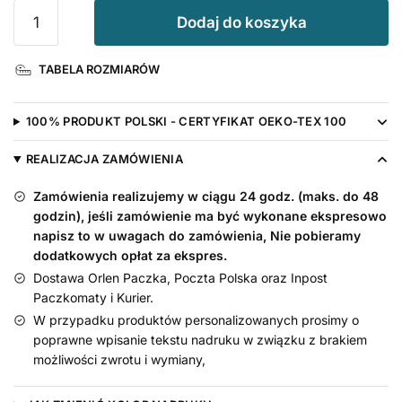
ilość
Dodaj do koszyka
Body
Jedynka
TABELA ROZMIARÓW
Na
Roczek
z
100% PRODUKT POLSKI - CERTYFIKAT OEKO-TEX 100
Laurami
i
REALIZACJA ZAMÓWIENIA
Koroną
Zamówienia realizujemy w ciągu 24 godz. (maks. do 48
+
godzin), jeśli zamówienie ma być wykonane ekspresowo
Imię
napisz to w uwagach do zamówienia, Nie pobieramy
dodatkowych opłat za ekspres.
Dostawa Orlen Paczka, Poczta Polska oraz Inpost
Paczkomaty i Kurier.
W przypadku produktów personalizowanych prosimy o
poprawne wpisanie tekstu nadruku w związku z brakiem
możliwości zwrotu i wymiany,