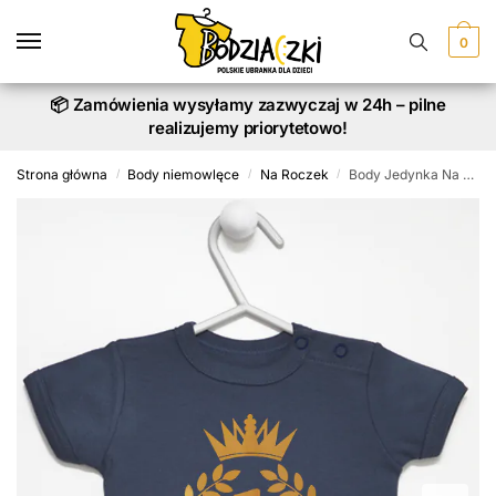
Skip
Skip
to
to
0
navigation
content
📦 Zamówienia wysyłamy zazwyczaj w 24h – pilne
realizujemy priorytetowo!
Strona główna
Body niemowlęce
Na Roczek
Body Jedynka Na Roczek z Laurami i Koroną + Imię
/
/
/