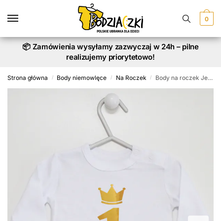
Skip
Skip
to
to
0
navigation
content
📦 Zamówienia wysyłamy zazwyczaj w 24h – pilne
realizujemy priorytetowo!
Strona główna
Body niemowlęce
Na Roczek
Body na roczek Jedynka z Koroną Nadruk Złoty
/
/
/