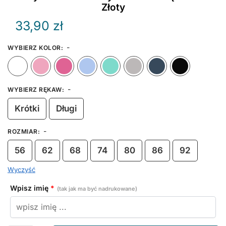
Złoty
33,90
zł
-
WYBIERZ KOLOR
:
Biały
Różowy
Ciemny Różowy
Błękitny
Miętowy
Szary
Granat
-
WYBIERZ RĘKAW
:
Krótki
Długi
-
ROZMIAR
:
56
62
68
74
80
86
92
Wyczyść
Wpisz imię
*
(tak jak ma być nadrukowane)