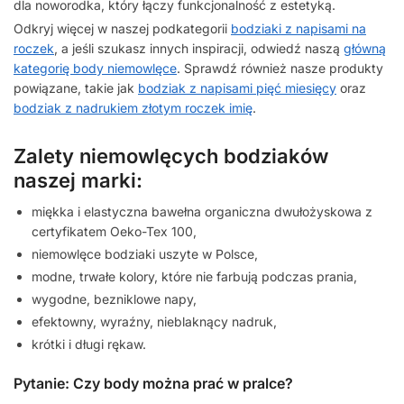
dla noworodka, który łączy funkcjonalność z estetyką.
Odkryj więcej w naszej podkategorii
bodziaki z napisami na
roczek
, a jeśli szukasz innych inspiracji, odwiedź naszą
główną
kategorię body niemowlęce
. Sprawdź również nasze produkty
powiązane, takie jak
bodziak z napisami pięć miesięcy
oraz
bodziak z nadrukiem złotym roczek imię
.
Zalety niemowlęcych bodziaków
naszej marki:
miękka i elastyczna bawełna organiczna dwułożyskowa z
certyfikatem Oeko-Tex 100,
niemowlęce bodziaki uszyte w Polsce,
modne, trwałe kolory, które nie farbują podczas prania,
wygodne, bezniklowe napy,
efektowny, wyraźny, nieblaknący nadruk,
krótki i długi rękaw.
Pytanie: Czy body można prać w pralce?