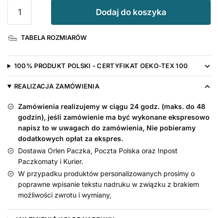
ilość
Dodaj do koszyka
Body
na
TABELA ROZMIARÓW
roczek
Jedynka
z
100% PRODUKT POLSKI - CERTYFIKAT OEKO-TEX 100
Koroną
Nadruk
REALIZACJA ZAMÓWIENIA
Złoty
Zamówienia realizujemy w ciągu 24 godz. (maks. do 48
godzin), jeśli zamówienie ma być wykonane ekspresowo
napisz to w uwagach do zamówienia, Nie pobieramy
dodatkowych opłat za ekspres.
Dostawa Orlen Paczka, Poczta Polska oraz Inpost
Paczkomaty i Kurier.
W przypadku produktów personalizowanych prosimy o
poprawne wpisanie tekstu nadruku w związku z brakiem
możliwości zwrotu i wymiany,