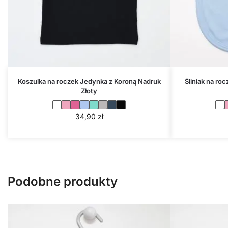
Koszulka na roczek Jedynka z Koroną Nadruk
Śliniak na ro
Złoty
34,90
zł
Podobne produkty