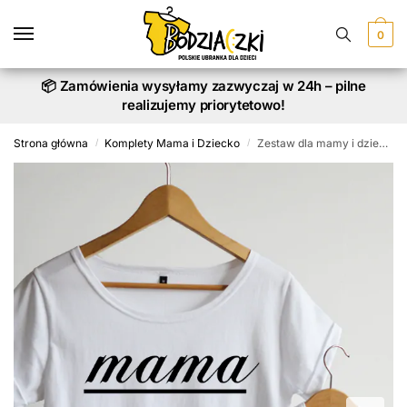
Skip
Skip
to
to
0
navigation
content
📦 Zamówienia wysyłamy zazwyczaj w 24h – pilne
realizujemy priorytetowo!
Strona główna
Komplety Mama i Dziecko
Zestaw dla mamy i dziecka Szczęście Mamy
/
/