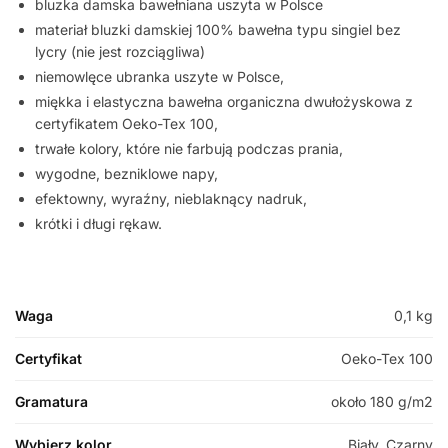
bluzka damska bawełniana uszyta w Polsce
materiał bluzki damskiej 100% bawełna typu singiel bez
lycry (nie jest rozciągliwa)
niemowlęce ubranka uszyte w Polsce,
miękka i elastyczna bawełna organiczna dwułożyskowa z
certyfikatem Oeko-Tex 100,
trwałe kolory, które nie farbują podczas prania,
wygodne, bezniklowe napy,
efektowny, wyraźny, nieblaknący nadruk,
krótki i długi rękaw.
Waga
0,1 kg
Certyfikat
Oeko-Tex 100
Gramatura
około 180 g/m2
Wybierz kolor
Biały, Czarny