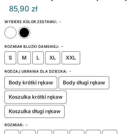
85,90
zł
-
WYBIERZ KOLOR ZESTAWU
:
Biały
Czarny
-
ROZMIAR BLUZKI DAMSKIEJ
:
S
M
L
XL
XXL
-
RODZAJ UBRANIA DLA DZIECKA
:
Body krótki rękaw
Body długi rękaw
Koszulka krótki rękaw
Koszulka długi rękaw
-
ROZMIAR
: