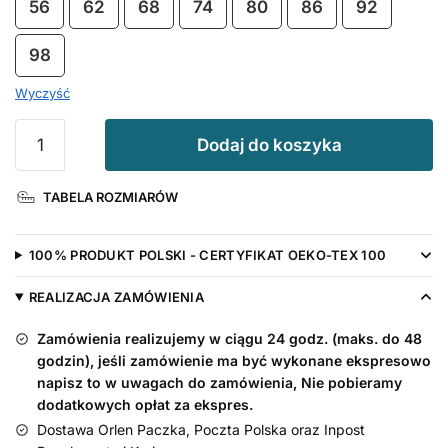
56
62
68
74
80
86
92
98
Wyczyść
ilość
Dodaj do koszyka
Zestaw
dla
TABELA ROZMIARÓW
mamy
i
dziecka
100% PRODUKT POLSKI - CERTYFIKAT OEKO-TEX 100
Szczęście
Mamy
REALIZACJA ZAMÓWIENIA
Zamówienia realizujemy w ciągu 24 godz. (maks. do 48
godzin), jeśli zamówienie ma być wykonane ekspresowo
napisz to w uwagach do zamówienia, Nie pobieramy
dodatkowych opłat za ekspres.
Dostawa Orlen Paczka, Poczta Polska oraz Inpost