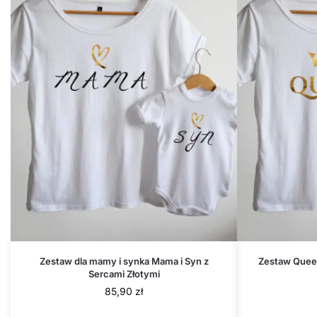
Zestaw dla mamy i synka Mama i Syn z
Zestaw Queen
Sercami Złotymi
85,90
zł