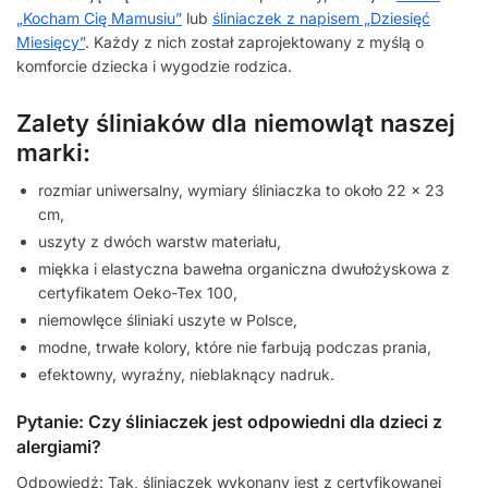
„Kocham Cię Mamusiu”
lub
śliniaczek z napisem „Dziesięć
Miesięcy”
. Każdy z nich został zaprojektowany z myślą o
komforcie dziecka i wygodzie rodzica.
Zalety śliniaków dla niemowląt naszej
marki:
rozmiar uniwersalny, wymiary śliniaczka to około 22 x 23
cm,
uszyty z dwóch warstw materiału,
miękka i elastyczna bawełna organiczna dwułożyskowa z
certyfikatem Oeko-Tex 100,
niemowlęce śliniaki uszyte w Polsce,
modne, trwałe kolory, które nie farbują podczas prania,
efektowny, wyraźny, nieblaknący nadruk.
Pytanie: Czy śliniaczek jest odpowiedni dla dzieci z
alergiami?
Odpowiedź: Tak, śliniaczek wykonany jest z certyfikowanej