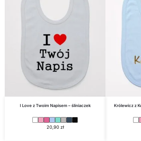
I Love z Twoim Napisem – śliniaczek
Królewicz z K
20,90
zł