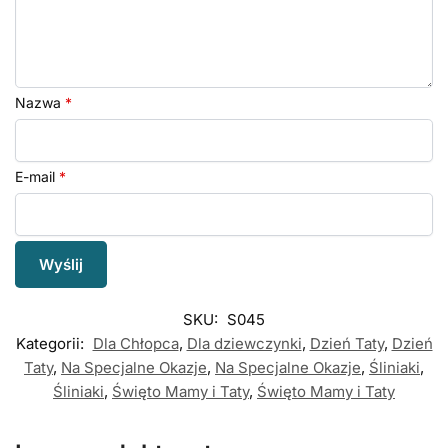
Nazwa
*
E-mail
*
SKU:
S045
Kategorii:
Dla Chłopca
,
Dla dziewczynki
,
Dzień Taty
,
Dzień
Taty
,
Na Specjalne Okazje
,
Na Specjalne Okazje
,
Śliniaki
,
Śliniaki
,
Święto Mamy i Taty
,
Święto Mamy i Taty