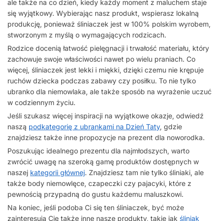
ale także na co dzień, kiedy każdy moment z maluchem staje
się wyjątkowy. Wybierając nasz produkt, wspierasz lokalną
produkcję, ponieważ śliniaczek jest w 100% polskim wyrobem,
stworzonym z myślą o wymagających rodzicach.
Rodzice docenią łatwość pielęgnacji i trwałość materiału, który
zachowuje swoje właściwości nawet po wielu praniach. Co
więcej, śliniaczek jest lekki i miękki, dzięki czemu nie krępuje
ruchów dziecka podczas zabawy czy posiłku. To nie tylko
ubranko dla niemowlaka, ale także sposób na wyrażenie uczuć
w codziennym życiu.
Jeśli szukasz więcej inspiracji na wyjątkowe okazje, odwiedź
naszą
podkategorię z ubrankami na Dzień Taty
, gdzie
znajdziesz także inne propozycje na prezent dla noworodka.
Poszukując idealnego prezentu dla najmłodszych, warto
zwrócić uwagę na szeroką gamę produktów dostępnych w
naszej
kategorii głównej
. Znajdziesz tam nie tylko śliniaki, ale
także body niemowlęce, czapeczki czy pajacyki, które z
pewnością przypadną do gustu każdemu maluszkowi.
Na koniec, jeśli podoba Ci się ten śliniaczek, być może
zainteresują Cię także inne nasze produkty, takie jak
śliniak