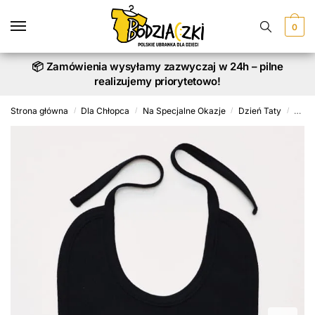
Skip
Skip
to
to
0
navigation
content
📦 Zamówienia wysyłamy zazwyczaj w 24h – pilne
realizujemy priorytetowo!
Strona główna
Dla Chłopca
Na Specjalne Okazje
Dzień Taty
Wszys
/
/
/
/