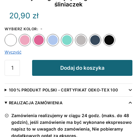
śliniaczek
20,90
zł
-
WYBIERZ KOLOR
:
Biały
Różowy
Ciemny Różowy
Błękitny
Miętowy
Szary
Granat
Wyczyść
ilość
Dodaj do koszyka
Wszystkiego
Najlepszego
Tatusiu
100% PRODUKT POLSKI - CERTYFIKAT OEKO-TEX 100
-
śliniaczek
REALIZACJA ZAMÓWIENIA
Zamówienia realizujemy w ciągu 24 godz. (maks. do 48
godzin), jeśli zamówienie ma być wykonane ekspresowo
napisz to w uwagach do zamówienia, Nie pobieramy
dodatkowych opłat za ekspres.