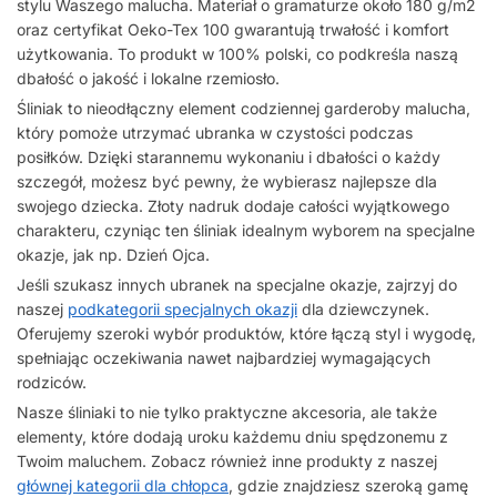
stylu Waszego malucha. Materiał o gramaturze około 180 g/m2
oraz certyfikat Oeko-Tex 100 gwarantują trwałość i komfort
użytkowania. To produkt w 100% polski, co podkreśla naszą
dbałość o jakość i lokalne rzemiosło.
Śliniak to nieodłączny element codziennej garderoby malucha,
który pomoże utrzymać ubranka w czystości podczas
posiłków. Dzięki starannemu wykonaniu i dbałości o każdy
szczegół, możesz być pewny, że wybierasz najlepsze dla
swojego dziecka. Złoty nadruk dodaje całości wyjątkowego
charakteru, czyniąc ten śliniak idealnym wyborem na specjalne
okazje, jak np. Dzień Ojca.
Jeśli szukasz innych ubranek na specjalne okazje, zajrzyj do
naszej
podkategorii specjalnych okazji
dla dziewczynek.
Oferujemy szeroki wybór produktów, które łączą styl i wygodę,
spełniając oczekiwania nawet najbardziej wymagających
rodziców.
Nasze śliniaki to nie tylko praktyczne akcesoria, ale także
elementy, które dodają uroku każdemu dniu spędzonemu z
Twoim maluchem. Zobacz również inne produkty z naszej
głównej kategorii dla chłopca
, gdzie znajdziesz szeroką gamę