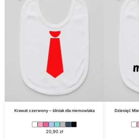
Krawat czerwony – śliniak dla niemowlaka
Dziesięć Mie
20,90
zł