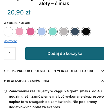
Złoty – śliniak
20,90
zł
-
WYBIERZ KOLOR
:
Biały
Różowy
Ciemny Różowy
Błękitny
Miętowy
Szary
Granat
Wyczyść
ilość
Dodaj do koszyka
Wszystkiego
Najlepszego
Tatusiu
100% PRODUKT POLSKI - CERTYFIKAT OEKO-TEX 100
Nadruk
Złoty
REALIZACJA ZAMÓWIENIA
-
śliniak
Zamówienia realizujemy w ciągu 24 godz. (maks. do 48
godzin), jeśli zamówienie ma być wykonane ekspresowo
napisz to w uwagach do zamówienia, Nie pobieramy
dodatkowych opłat za ekspres.