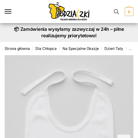
Skip
Skip
to
to
0
navigation
content
📦 Zamówienia wysyłamy zazwyczaj w 24h – pilne
realizujemy priorytetowo!
Strona główna
Dla Chłopca
Na Specjalne Okazje
Dzień Taty
Wszys
/
/
/
/