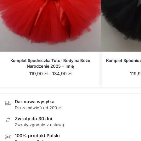
Komplet Spódniczka Tutu i Body na Boże
Komplet Spódniczk
Narodzenie 2025 + Imię
Zakres
119,90
zł
–
134,90
zł
119,
cen:
od
119,90 zł
do
Darmowa wysyłka
Dla zamówień od 200 zł
134,90 zł
Zwroty do 30 dni
Zwroty zgodnie z ustawą
100% produkt Polski