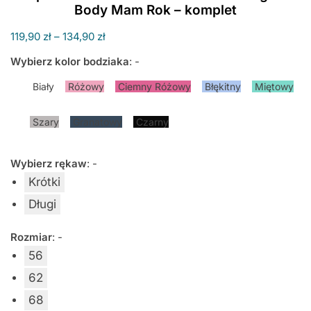
Body Mam Rok – komplet
Zakres
119,90
zł
–
134,90
zł
cen:
Wybierz kolor bodziaka
:
-
od
119,90 zł
Biały
Różowy
Ciemny Różowy
Błękitny
Miętowy
do
134,90 zł
Szary
Granatowy
Czarny
Wybierz rękaw
:
-
Krótki
Długi
Rozmiar
:
-
56
62
68