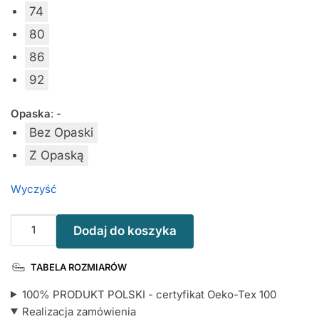
74
80
86
92
Opaska
:
-
Bez Opaski
Z Opaską
Wyczyść
ilość
Dodaj do koszyka
Spódniczka
Tutu
TABELA ROZMIARÓW
z
Tiulu
100% PRODUKT POLSKI - certyfikat Oeko-Tex 100
Turkusowego
Realizacja zamówienia