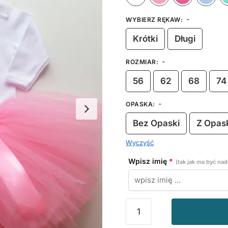
-
WYBIERZ RĘKAW
:
Krótki
Długi
-
ROZMIAR
:
56
62
68
74
-
OPASKA
:
Bez Opaski
Z Opas
Wyczyść
Wpisz imię
*
(tak jak ma być na
ilość
Spódniczka