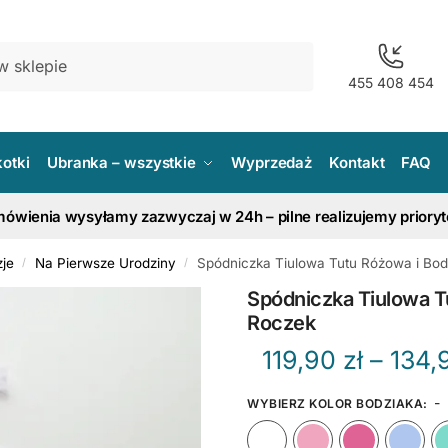
455 408 454
kotki
Ubranka – wszystkie
Wyprzedaż
Kontakt
FAQ
ówienia wysyłamy zazwyczaj w 24h – pilne realizujemy priory
je
Na Pierwsze Urodziny
Spódniczka Tiulowa Tutu Różowa i Bo
/
/
Spódniczka Tiulowa T
Roczek
119,90
zł
–
134,
-
WYBIERZ KOLOR BODZIAKA
:
Biały
Różow