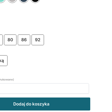
119,90 zł
do
134,90 zł
80
86
92
ką
drukowane)
Dodaj do koszyka