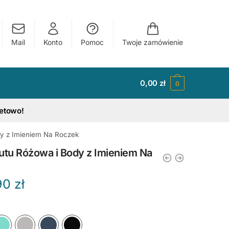
Mail
Konto
Pomoc
Twoje zamówienie
0,00
zł
0
tetowo!
dy z Imieniem Na Roczek
utu Różowa i Body z Imieniem Na
Zakres
90
zł
cen:
od
y
Ciemny Różowy
Błękitny
Miętowy
Szary
Granatowy
Czarny