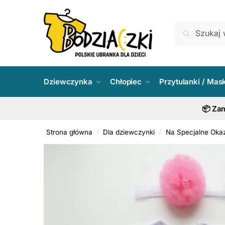
Skip
Skip
to
to
Szukaj:
Szukaj
navigation
content
Dziewczynka
Chłopiec
Przytulanki / Mas
📦 Zam
Strona główna
Dla dziewczynki
Na Specjalne Okaz
/
/