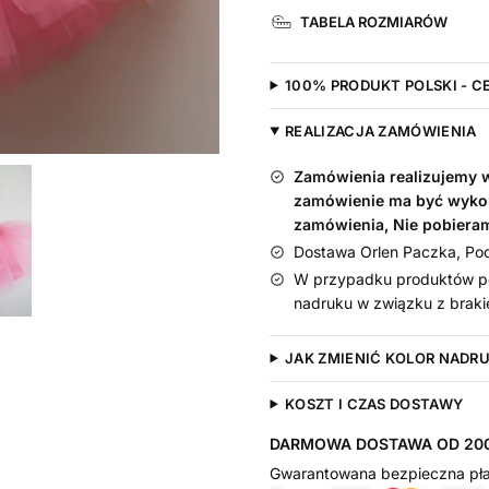
Tiulowa
TABELA ROZMIARÓW
Tutu
Różowa
i
100% PRODUKT POLSKI - C
Body
z
REALIZACJA ZAMÓWIENIA
Imieniem
Zamówienia realizujemy w 
Na
zamówienie ma być wyko
Roczek
zamówienia, Nie pobiera
Dostawa Orlen Paczka, Pocz
W przypadku produktów pe
nadruku w związku z braki
JAK ZMIENIĆ KOLOR NADR
KOSZT I CZAS DOSTAWY
DARMOWA DOSTAWA OD 200
Gwarantowana bezpieczna pła