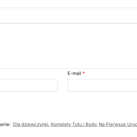
E-mail
*
orie:
Dla dziewczynki
,
Komplety Tutu i Body
,
Na Pierwsze Urod