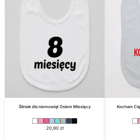
Śliniak dla niemowląt Osiem Miesięcy
Kocham Cię 
20,90
zł