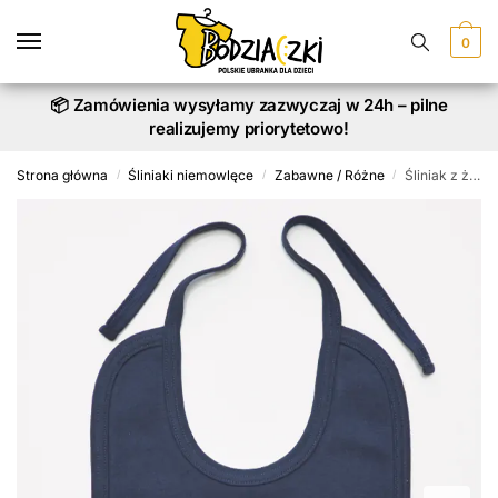
Skip
Skip
to
to
0
navigation
content
📦 Zamówienia wysyłamy zazwyczaj w 24h – pilne
realizujemy priorytetowo!
Strona główna
Śliniaki niemowlęce
Zabawne / Różne
Śliniak z życzeniami Happy New Year 2026 Nadruk Złoty
/
/
/