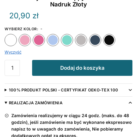
Nadruk Złoty
20,90
zł
-
WYBIERZ KOLOR
:
Biały
Różowy
Ciemny Różowy
Błękitny
Miętowy
Szary
Granat
Wyczyść
ilość
Dodaj do koszyka
Śliniak
z
życzeniami
100% PRODUKT POLSKI - CERTYFIKAT OEKO-TEX 100
Happy
New
REALIZACJA ZAMÓWIENIA
Year
2026
Zamówienia realizujemy w ciągu 24 godz. (maks. do 48
Nadruk
godzin), jeśli zamówienie ma być wykonane ekspresowo
Złoty
napisz to w uwagach do zamówienia, Nie pobieramy
dodatkowych opłat za ekspres.